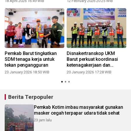
18 April 2026 16:49 WIB
12 February 2026 20:25 WIB
0
Pemkab Barut tingkatkan
Disnakertranskop UKM
SDM tenaga kerja untuk
Barut perkuat koordinasi
tekan pengangguran
ketenagakerjaan dan
pemagangan
23 January 2026 18:50 WIB
20 January 2026 17:28 WIB
1
Berita Terpopuler
Pemkab Kotim imbau masyarakat gunakan
masker cegah terpapar udara tidak sehat
23 jam lalu