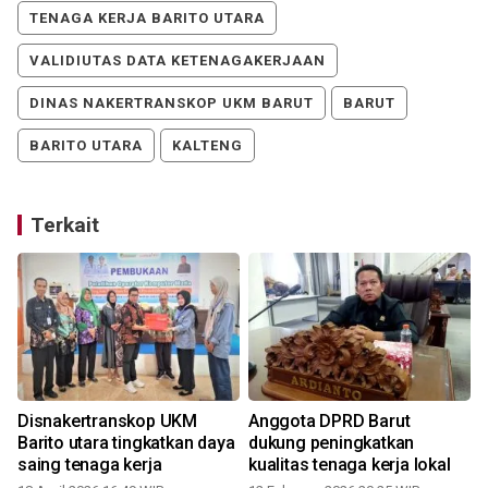
TENAGA KERJA BARITO UTARA
VALIDIUTAS DATA KETENAGAKERJAAN
DINAS NAKERTRANSKOP UKM BARUT
BARUT
BARITO UTARA
KALTENG
Terkait
Disnakertranskop UKM
Anggota DPRD Barut
Barito utara tingkatkan daya
dukung peningkatkan
saing tenaga kerja
kualitas tenaga kerja lokal