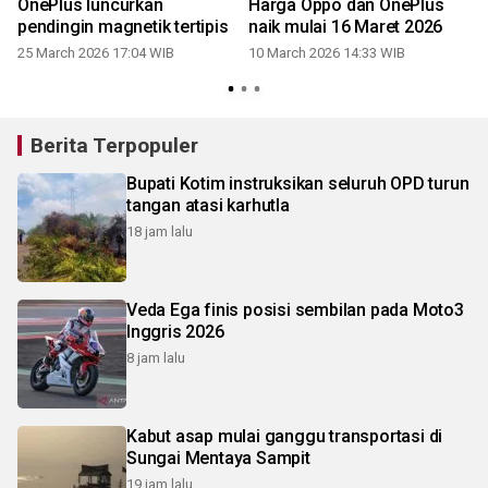
s
OnePlus luncurkan
Harga Oppo dan OnePlus
pendingin magnetik tertipis
naik mulai 16 Maret 2026
25 March 2026 17:04 WIB
10 March 2026 14:33 WIB
Berita Terpopuler
Bupati Kotim instruksikan seluruh OPD turun
tangan atasi karhutla
18 jam lalu
Veda Ega finis posisi sembilan pada Moto3
Inggris 2026
8 jam lalu
Kabut asap mulai ganggu transportasi di
Sungai Mentaya Sampit
19 jam lalu