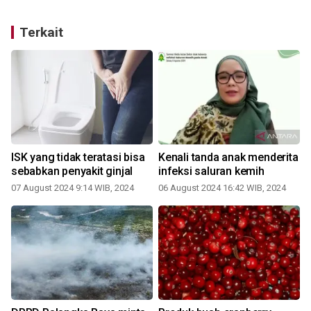
Terkait
ISK yang tidak teratasi bisa
Kenali tanda anak menderita
sebabkan penyakit ginjal
infeksi saluran kemih
07 August 2024 9:14 WIB, 2024
06 August 2024 16:42 WIB, 2024
0