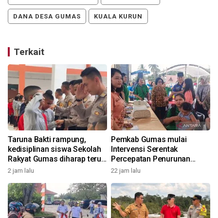
DANA DESA GUMAS
KUALA KURUN
Terkait
Taruna Bakti rampung,
Pemkab Gumas mulai
kedisiplinan siswa Sekolah
Intervensi Serentak
Rakyat Gumas diharap terus
Percepatan Penurunan
terjaga
Stunting 2026
2 jam lalu
22 jam lalu