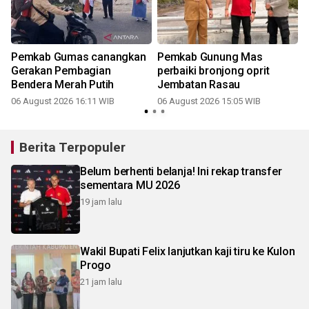
i
Pemkab Gumas canangkan
Pemkab Gunung Mas
Gerakan Pembagian
perbaiki bronjong oprit
Bendera Merah Putih
Jembatan Rasau
06 August 2026 16:11 WIB
06 August 2026 15:05 WIB
Berita Terpopuler
Belum berhenti belanja! Ini rekap transfer
sementara MU 2026
19 jam lalu
Wakil Bupati Felix lanjutkan kaji tiru ke Kulon
Progo
21 jam lalu