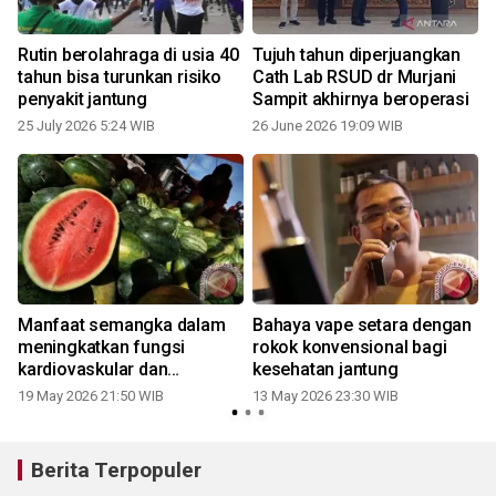
Rutin berolahraga di usia 40
Tujuh tahun diperjuangkan
tahun bisa turunkan risiko
Cath Lab RSUD dr Murjani
penyakit jantung
Sampit akhirnya beroperasi
25 July 2026 5:24 WIB
26 June 2026 19:09 WIB
Manfaat semangka dalam
Bahaya vape setara dengan
meningkatkan fungsi
rokok konvensional bagi
kardiovaskular dan
kesehatan jantung
k
kesehatan jantung
19 May 2026 21:50 WIB
13 May 2026 23:30 WIB
Berita Terpopuler