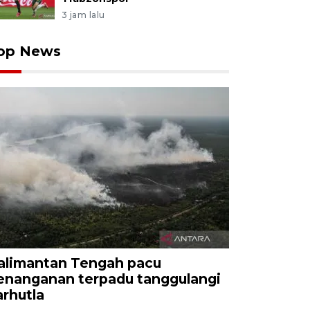
3 jam lalu
op News
alimantan Tengah pacu
enanganan terpadu tanggulangi
arhutla