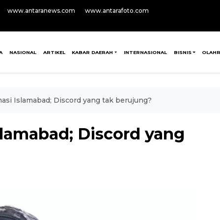
www.antaranews.com
www.antarafoto.com
A
NASIONAL
ARTIKEL
KABAR DAERAH
INTERNASIONAL
BISNIS
OLAH
masi Islamabad; Discord yang tak berujung?
slamabad; Discord yang