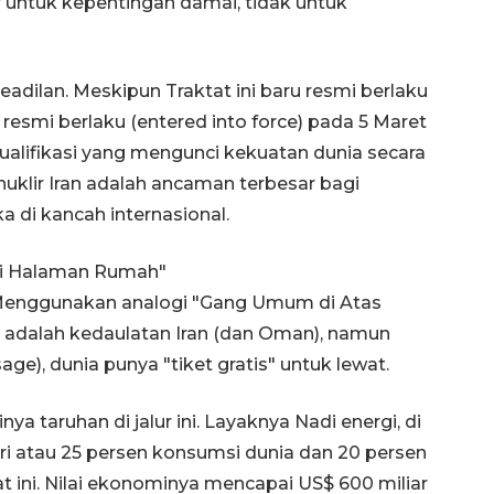
 untuk kepentingan damai, tidak untuk
keadilan. Meskipun Traktat ini baru resmi berlaku
u resmi berlaku (entered into force) pada 5 Maret
ualifikasi yang mengunci kekuatan dunia secara
nuklir Iran adalah ancaman terbesar bagi
di kancah internasional.
di Halaman Rumah"
l. Menggunakan analogi "Gang Umum di Atas
ik adalah kedaulatan Iran (dan Oman), namun
ge), dunia punya "tiket gratis" untuk lewat.
a taruhan di jalur ini. Layaknya Nadi energi, di
ari atau 25 persen konsumsi dunia dan 20 persen
at ini. Nilai ekonominya mencapai US$ 600 miliar