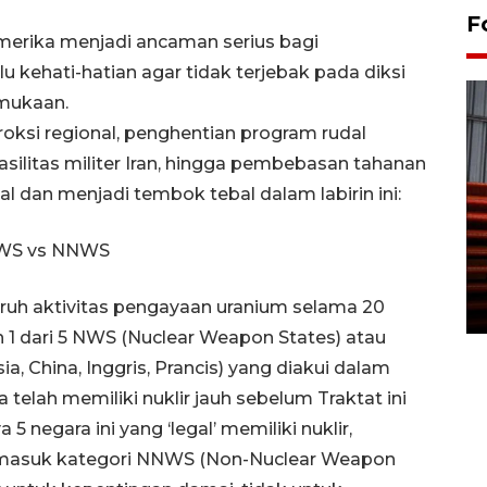
F
merika menjadi ancaman serius bagi
 kehati-hatian agar tidak terjebak pada diksi
rmukaan.
oksi regional, penghentian program rudal
fasilitas militer Iran, hingga pembebasan tahanan
al dan menjadi tembok tebal dalam labirin ini:
Prediksi puncak musim
kemarau di Kalimantan
NWS vs NNWS
Tengah
ruh aktivitas pengayaan uranium selama 20
22 July 2026 17:18 WIB
ah 1 dari 5 NWS (Nuclear Weapon States) atau
a, China, Inggris, Prancis) yang diakui dalam
a telah memiliki nuklir jauh sebelum Traktat ini
 5 negara ini yang ‘legal’ memiliki nuklir,
ng masuk kategori NNWS (Non-Nuclear Weapon