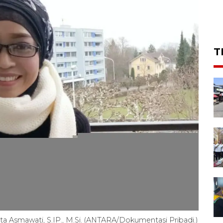
T
ita Asmawati, S.IP., M.Si. (ANTARA/Dokumentasi Pribadi.)