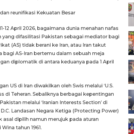
dan reunifikasi Kekuatan Besar
11-12 April 2026, bagaimana dunia menahan nafas
 yang difasilitasi Pakistan sebagai mediator bagi
at (AS) tidak berani ke Iran, atau Iran takut
na bagi AS-Iran bertemu dalam sebuah meja
ngan diplomatik di antara keduanya pada 1 April
n US di Iran diwakilkan oleh Swis melalui ‘U.S.
iss di Teheran. Sebaliknya berbagai kepentingan
kistan melalui ‘Iranian Interests Section’ di
D.C. Landasan Negara Ketiga (Protecting Power)
k asal dipilih namun merujuk pada aturan
Wina tahun 1961.