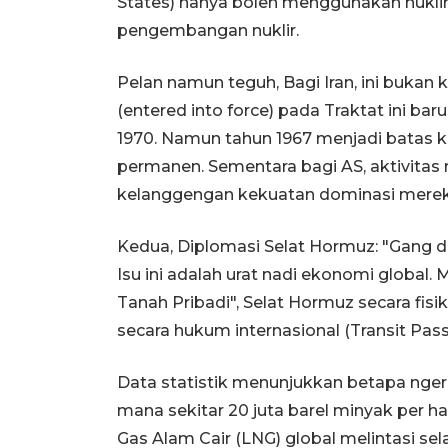
States) hanya boleh menggunakan nuklir
pengembangan nuklir.
Pelan namun teguh, Bagi Iran, ini bukan 
(entered into force) pada Traktat ini bar
1970. Namun tahun 1967 menjadi batas k
permanen. Sementara bagi AS, aktivitas 
kelanggengan kekuatan dominasi mereka 
Kedua, Diplomasi Selat Hormuz: "Gang 
Isu ini adalah urat nadi ekonomi globa
Tanah Pribadi", Selat Hormuz secara fis
secara hukum internasional (Transit Passa
Data statistik menunjukkan betapa ngeriny
mana sekitar 20 juta barel minyak per h
Gas Alam Cair (LNG) global melintasi sel