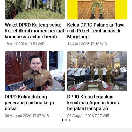
Waket DPRD Kalteng sebut
Ketua DPRD Palangka Raya
Retret Akmil momen perkuat
ikuti Retret Lemhannas di
komunikasi antar daerah
Magelang
18 April 2026 19:59 WIB
14 April 2026 17:10 WIB
DPRD Kotim dukung
DPRD Kotim tegaskan
penerapan pidana kerja
kemitraan Agrinas harus
u
sosial
berjalan transparan
06 August 2026 17:37 WIB
06 August 2026 7:27 WIB
2