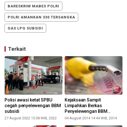
BARESKRIM MABES POLRI
POLRI AMANKAN 330 TERSANGKA
GAS LPG SUBSIDI
Terkait
Polisi awasi ketat SPBU
Kejaksaan Sampit
g
cegah penyelewengan BBM
Limpahkan Berkas
subsidi
Penyelewengan BBM
Subsidi
27 August 2022 15:38 WIB, 2022
04 August 2014 14:44 WIB, 2014