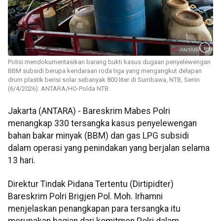
Polisi mendokumentasikan barang bukti kasus dugaan penyelewengan
BBM subsidi berupa kendaraan roda tiga yang mengangkut delapan
drum plastik berisi solar sebanyak 800 liter di Sumbawa, NTB, Senin
(6/4/2026). ANTARA/HO-Polda NTB.
Jakarta (ANTARA) - Bareskrim Mabes Polri
menangkap 330 tersangka kasus penyelewengan
bahan bakar minyak (BBM) dan gas LPG subsidi
dalam operasi yang penindakan yang berjalan selama
13 hari.
Direktur Tindak Pidana Tertentu (Dirtipidter)
Bareskrim Polri Brigjen Pol. Moh. Irhamni
menjelaskan penangkapan para tersangka itu
merupakan bagian dari komitmen Polri dalam