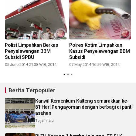
Polisi Limpahkan Berkas
Polres Kotim Limpahkan
Penyelewengan BBM
Kasus Penyelewengan BBM
i
Subsidi SPBU
Subsidi
05 June 2014 21:38 WIB, 2014
07 May 2014 16:59 WIB, 2014
Berita Terpopuler
Kanwil Kemenkum Kalteng semarakkan ke-
81 Hari Pengayoman dengan berbagi di panti
asuhan
15 jam lalu