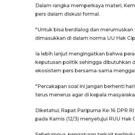
Dalam rangka memperkaya materi, Kem
pers dalam diskusi formal.
"Untuk bisa berdialog dan merumuskan su
dimasukkan di dalam norma UU Hak Cipta
Ia lebih lanjut mengingatkan bahwa pe
keputusan politik sehingga dibutuhkan d
ekosistem pers bersama-sama menggaun
"Percakapan soal ini jangan berhenti ha
terus menerus agar di kepala masyarakat 
Diketahui, Rapat Paripurna Ke-16 DPR R
pada Kamis (12/3) menyetujui RUU Hak Ci
Sebelumnya, pengaturan terkait perlindu