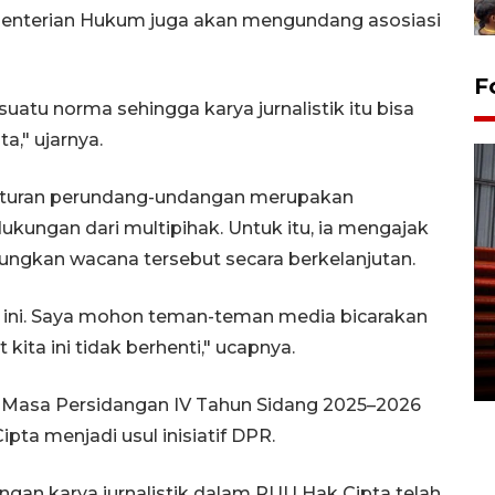
enterian Hukum juga akan mengundang asosiasi
F
atu norma sehingga karya jurnalistik itu bisa
," ujarnya.
raturan perundang-undangan merupakan
ukungan dari multipihak. Untuk itu, ia mengajak
gkan wacana tersebut secara berkelanjutan.
Prediksi puncak musim
kemarau di Kalimantan
ri ini. Saya mohon teman-teman media bicarakan
Tengah
kita ini tidak berhenti," ucapnya.
22 July 2026 17:18 WIB
I Masa Persidangan IV Tahun Sidang 2025–2026
pta menjadi usul inisiatif DPR.
ngan karya jurnalistik dalam RUU Hak Cipta telah