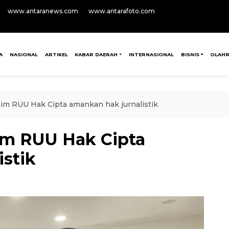
www.antaranews.com
www.antarafoto.com
A
NASIONAL
ARTIKEL
KABAR DAERAH
INTERNASIONAL
BISNIS
OLAH
im RUU Hak Cipta amankan hak jurnalistik
im RUU Hak Cipta
istik