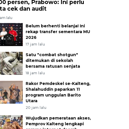
00 persen, Prabowo: Ini perlu
ita cek dan audit
jam lalu
Belum berhenti belanja! Ini
rekap transfer sementara MU
2026
17 jam lalu
Satu "combat shotgun"
ditemukan di sekolah
bersama ratusan senjata
18 jam lalu
Rakor Pemdeskel se-Kalteng,
Shalahuddin paparkan 11
program unggulan Barito
Utara
20 jam lalu
Wujudkan pemerataan akses,
Pemprov Kalteng lengkapi