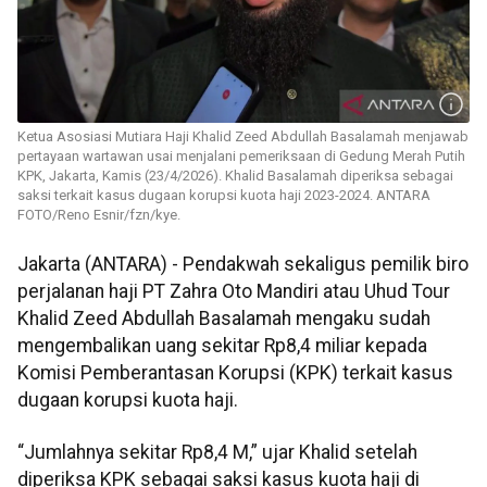
Ketua Asosiasi Mutiara Haji Khalid Zeed Abdullah Basalamah menjawab
pertayaan wartawan usai menjalani pemeriksaan di Gedung Merah Putih
KPK, Jakarta, Kamis (23/4/2026). Khalid Basalamah diperiksa sebagai
saksi terkait kasus dugaan korupsi kuota haji 2023-2024. ANTARA
FOTO/Reno Esnir/fzn/kye.
Jakarta (ANTARA) - Pendakwah sekaligus pemilik biro
perjalanan haji PT Zahra Oto Mandiri atau Uhud Tour
Khalid Zeed Abdullah Basalamah mengaku sudah
mengembalikan uang sekitar Rp8,4 miliar kepada
Komisi Pemberantasan Korupsi (KPK) terkait kasus
dugaan korupsi kuota haji.
“Jumlahnya sekitar Rp8,4 M,” ujar Khalid setelah
diperiksa KPK sebagai saksi kasus kuota haji di