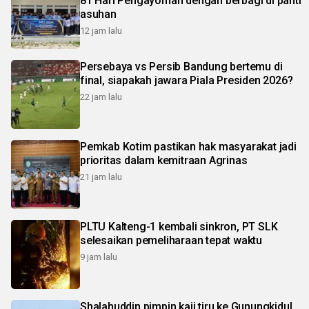
81 Hari Pengayoman dengan berbagi di panti
asuhan
12 jam lalu
Persebaya vs Persib Bandung bertemu di
final, siapakah jawara Piala Presiden 2026?
22 jam lalu
Pemkab Kotim pastikan hak masyarakat jadi
prioritas dalam kemitraan Agrinas
21 jam lalu
PLTU Kalteng-1 kembali sinkron, PT SLK
selesaikan pemeliharaan tepat waktu
9 jam lalu
Shalahuddin pimpin kaji tiru ke Gunungkidul