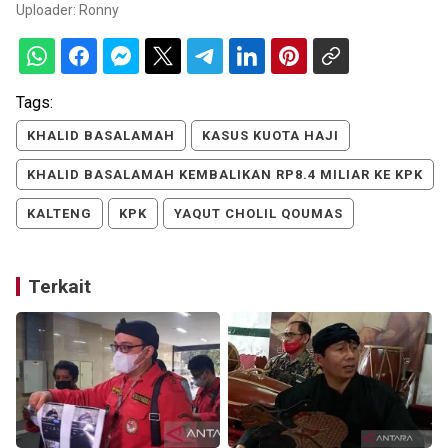
Uploader:
Ronny
Tags:
KHALID BASALAMAH
KASUS KUOTA HAJI
KHALID BASALAMAH KEMBALIKAN RP8.4 MILIAR KE KPK
KALTENG
KPK
YAQUT CHOLIL QOUMAS
Terkait