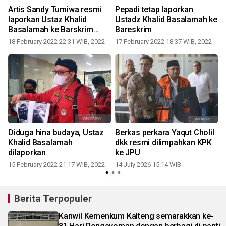
Artis Sandy Tumiwa resmi
Pepadi tetap laporkan
laporkan Ustaz Khalid
Ustadz Khalid Basalamah ke
Basalamah ke Barskrim
Bareskrim
Polri
18 February 2022 22:31 WIB, 2022
17 February 2022 18:37 WIB, 2022
a
Diduga hina budaya, Ustaz
Berkas perkara Yaqut Cholil
Khalid Basalamah
dkk resmi dilimpahkan KPK
dilaporkan
ke JPU
15 February 2022 21:17 WIB, 2022
14 July 2026 15:14 WIB
Berita Terpopuler
Kanwil Kemenkum Kalteng semarakkan ke-