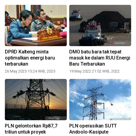
DPRD Kalteng minta
DMO batu bara tak tepat
optimalkan energi baru
masuk ke dalam RUU Energi
terbarukan
Baru Terbarukan
26 May 2025 15:24 WIB, 2025
19 May 2022 21:02 WIB, 2022
PLN gelontorkan Rp87,7
PLN operasikan SUTT
triliun untuk proyek
Andoolo-Kasipute
i