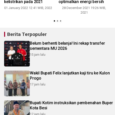
kelistrikan pada 2021
optimalkan energi bersih
01 January 2022 12:41 WIB, 2022
28 December 2021 19:26 WIB,
2021
Berita Terpopuler
Belum berhenti belanja! Ini rekap transfer
sementara MU 2026
15 jam lalu
Wakil Bupati Felix lanjutkan kaji tiru ke Kulon
Progo
17 jam lalu
Bupati Kotim instruksikan pembenahan Buper
Kota Besi
17 jam lalu