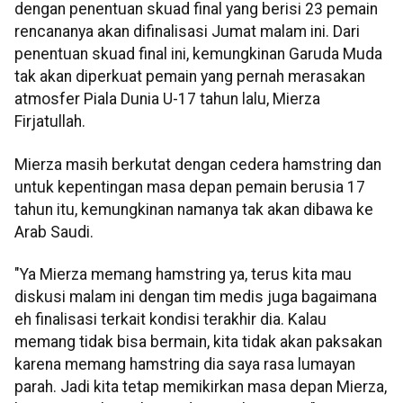
dengan penentuan skuad final yang berisi 23 pemain
rencananya akan difinalisasi Jumat malam ini. Dari
penentuan skuad final ini, kemungkinan Garuda Muda
tak akan diperkuat pemain yang pernah merasakan
atmosfer Piala Dunia U-17 tahun lalu, Mierza
Firjatullah.
Mierza masih berkutat dengan cedera hamstring dan
untuk kepentingan masa depan pemain berusia 17
tahun itu, kemungkinan namanya tak akan dibawa ke
Arab Saudi.
"Ya Mierza memang hamstring ya, terus kita mau
diskusi malam ini dengan tim medis juga bagaimana
eh finalisasi terkait kondisi terakhir dia. Kalau
memang tidak bisa bermain, kita tidak akan paksakan
karena memang hamstring dia saya rasa lumayan
parah. Jadi kita tetap memikirkan masa depan Mierza,