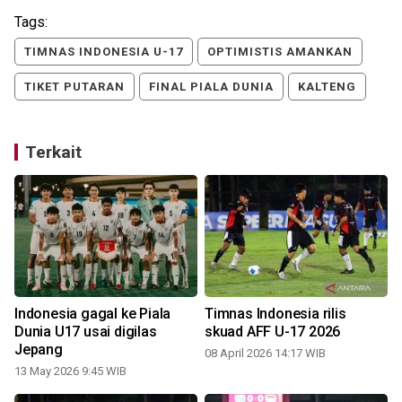
Tags:
TIMNAS INDONESIA U-17
OPTIMISTIS AMANKAN
TIKET PUTARAN
FINAL PIALA DUNIA
KALTENG
Terkait
Indonesia gagal ke Piala
Timnas Indonesia rilis
Dunia U17 usai digilas
skuad AFF U-17 2026
Jepang
08 April 2026 14:17 WIB
13 May 2026 9:45 WIB