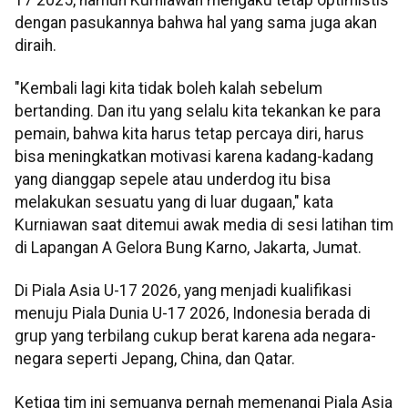
dengan pasukannya bahwa hal yang sama juga akan
diraih.
"Kembali lagi kita tidak boleh kalah sebelum
bertanding. Dan itu yang selalu kita tekankan ke para
pemain, bahwa kita harus tetap percaya diri, harus
bisa meningkatkan motivasi karena kadang-kadang
yang dianggap sepele atau underdog itu bisa
melakukan sesuatu yang di luar dugaan," kata
Kurniawan saat ditemui awak media di sesi latihan tim
di Lapangan A Gelora Bung Karno, Jakarta, Jumat.
Di Piala Asia U-17 2026, yang menjadi kualifikasi
menuju Piala Dunia U-17 2026, Indonesia berada di
grup yang terbilang cukup berat karena ada negara-
negara seperti Jepang, China, dan Qatar.
Ketiga tim ini semuanya pernah memenangi Piala Asia