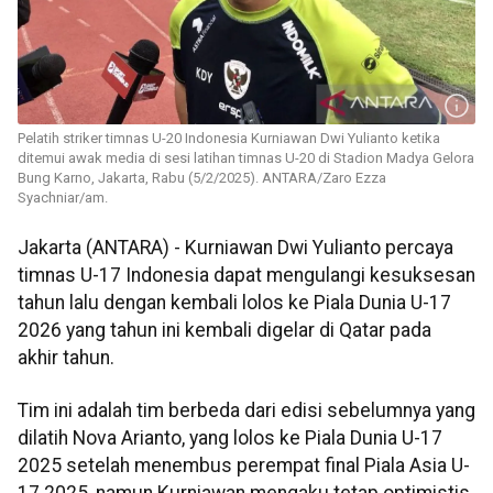
Pelatih striker timnas U-20 Indonesia Kurniawan Dwi Yulianto ketika
ditemui awak media di sesi latihan timnas U-20 di Stadion Madya Gelora
Bung Karno, Jakarta, Rabu (5/2/2025). ANTARA/Zaro Ezza
Syachniar/am.
Jakarta (ANTARA) - Kurniawan Dwi Yulianto percaya
timnas U-17 Indonesia dapat mengulangi kesuksesan
tahun lalu dengan kembali lolos ke Piala Dunia U-17
2026 yang tahun ini kembali digelar di Qatar pada
akhir tahun.
Tim ini adalah tim berbeda dari edisi sebelumnya yang
dilatih Nova Arianto, yang lolos ke Piala Dunia U-17
2025 setelah menembus perempat final Piala Asia U-
17 2025, namun Kurniawan mengaku tetap optimistis