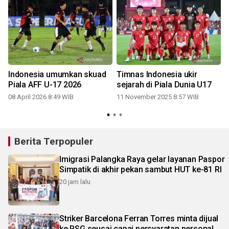
Indonesia umumkan skuad
Timnas Indonesia ukir
Piala AFF U-17 2026
sejarah di Piala Dunia U17
08 April 2026 8:49 WIB
11 November 2025 8:57 WIB
1
Berita Terpopuler
Imigrasi Palangka Raya gelar layanan Paspor
Simpatik di akhir pekan sambut HUT ke-81 RI
20 jam lalu
Striker Barcelona Ferran Torres minta dijual
ke PSG seusai capai persyaratan personal