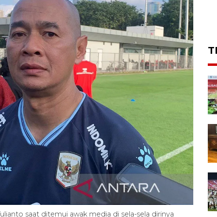
T
lianto saat ditemui awak media di sela-sela dirinya