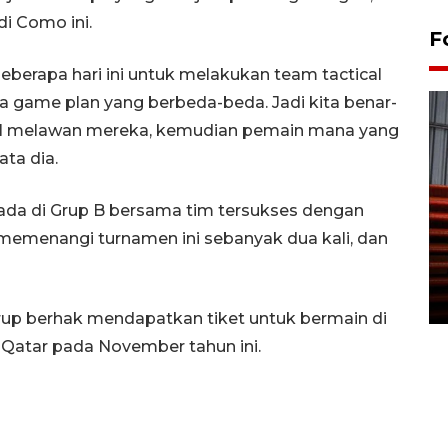
i Como ini.
F
beberapa hari ini untuk melakukan team tactical
ya game plan yang berbeda-beda. Jadi kita benar-
ical melawan mereka, kemudian pemain mana yang
ata dia.
rada di Grup B bersama tim tersukses dengan
Prediksi puncak musim
memenangi turnamen ini sebanyak dua kali, dan
kemarau di Kalimantan
Tengah
22 July 2026 17:18 WIB
 grup berhak mendapatkan tiket untuk bermain di
 Qatar pada November tahun ini.