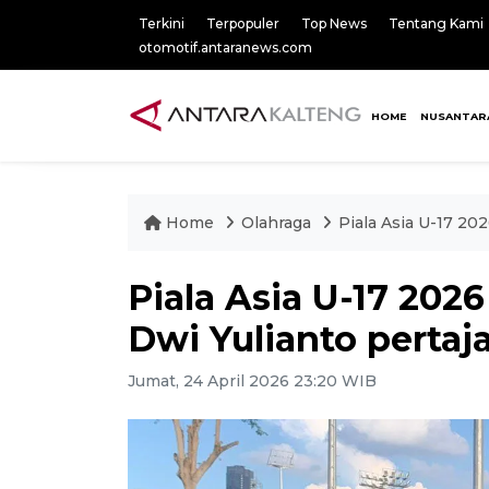
Terkini
Terpopuler
Top News
Tentang Kami
otomotif.antaranews.com
HOME
NUSANTAR
Home
Olahraga
Piala Asia U-17 20
Piala Asia U-17 202
Dwi Yulianto pertaj
Jumat, 24 April 2026 23:20 WIB