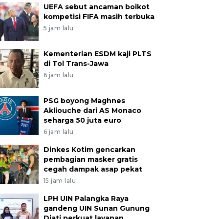
UEFA sebut ancaman boikot
kompetisi FIFA masih terbuka
5 jam lalu
Kementerian ESDM kaji PLTS
di Tol Trans-Jawa
6 jam lalu
PSG boyong Maghnes
Akliouche dari AS Monaco
seharga 50 juta euro
6 jam lalu
Dinkes Kotim gencarkan
pembagian masker gratis
cegah dampak asap pekat
15 jam lalu
LPH UIN Palangka Raya
gandeng UIN Sunan Gunung
Djati perkuat layanan