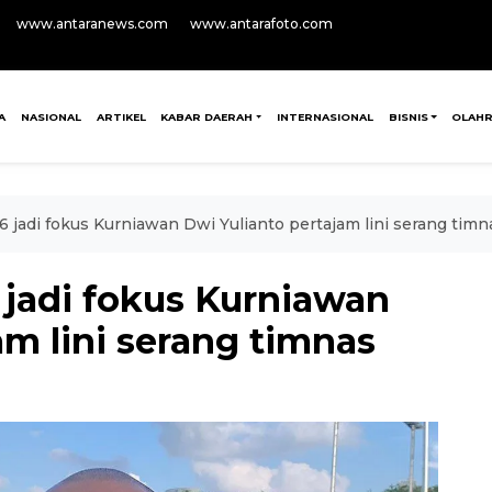
www.antaranews.com
www.antarafoto.com
A
NASIONAL
ARTIKEL
KABAR DAERAH
INTERNASIONAL
BISNIS
OLAH
26 jadi fokus Kurniawan Dwi Yulianto pertajam lini serang timn
6 jadi fokus Kurniawan
am lini serang timnas