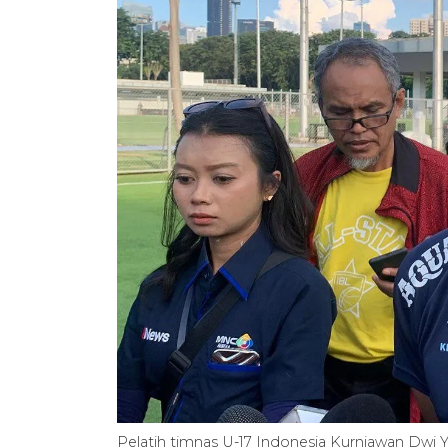
Pelatih timnas U-17 Indonesia Kurniawan Dwi Yu