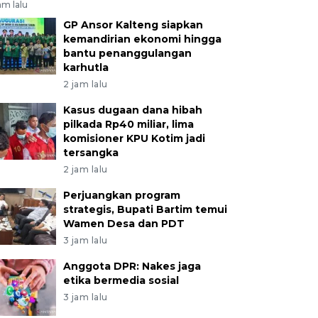
am lalu
GP Ansor Kalteng siapkan
kemandirian ekonomi hingga
bantu penanggulangan
karhutla
2 jam lalu
Kasus dugaan dana hibah
pilkada Rp40 miliar, lima
komisioner KPU Kotim jadi
tersangka
2 jam lalu
Perjuangkan program
strategis, Bupati Bartim temui
Wamen Desa dan PDT
3 jam lalu
Anggota DPR: Nakes jaga
etika bermedia sosial
3 jam lalu