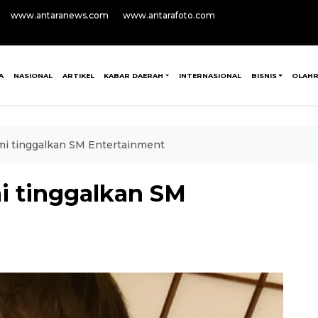
www.antaranews.com
www.antarafoto.com
A
NASIONAL
ARTIKEL
KABAR DAERAH
INTERNASIONAL
BISNIS
OLAH
mi tinggalkan SM Entertainment
i tinggalkan SM