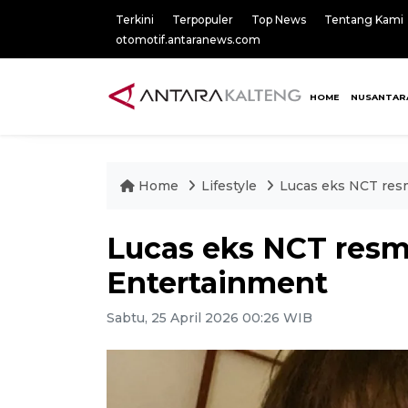
Terkini
Terpopuler
Top News
Tentang Kami
otomotif.antaranews.com
HOME
NUSANTAR
Home
Lifestyle
Lucas eks NCT res
Lucas eks NCT resm
Entertainment
Sabtu, 25 April 2026 00:26 WIB