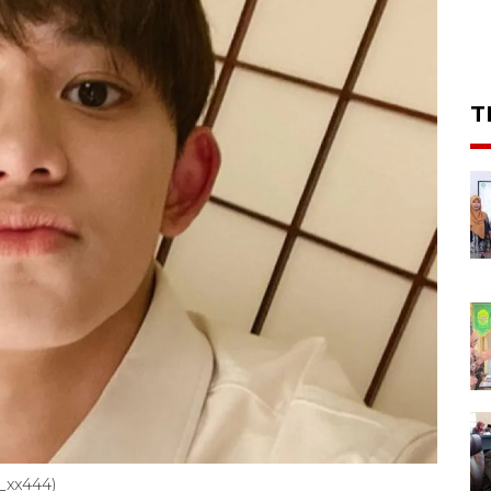
T
_xx444)