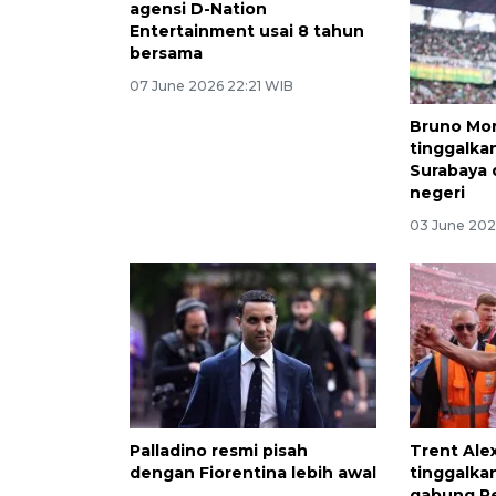
agensi D-Nation
Entertainment usai 8 tahun
bersama
07 June 2026 22:21 WIB
Bruno Mor
tinggalka
Surabaya d
negeri
03 June 202
Palladino resmi pisah
Trent Ale
dengan Fiorentina lebih awal
tinggalkan
gabung Re