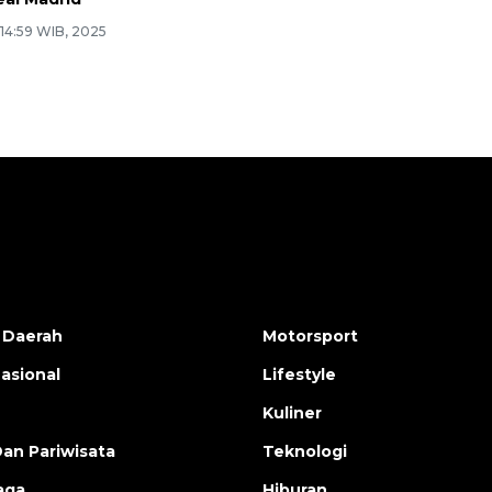
 14:59 WIB, 2025
16 November 2024 8:28 WIB, 2024
 Daerah
Motorsport
nasional
Lifestyle
Kuliner
Dan Pariwisata
Teknologi
aga
Hiburan