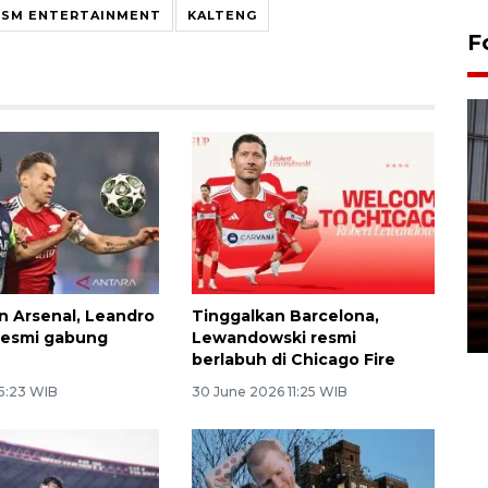
SM ENTERTAINMENT
KALTENG
F
Prediksi puncak musim
kemarau di Kalimantan
Tengah
n Arsenal, Leandro
Tinggalkan Barcelona,
22 July 2026 17:18 WIB
resmi gabung
Lewandowski resmi
berlabuh di Chicago Fire
 5:23 WIB
30 June 2026 11:25 WIB