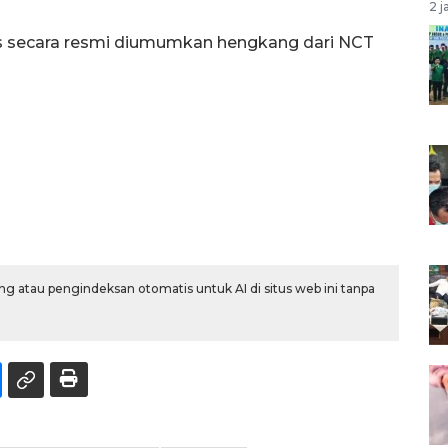
2 j
as secara resmi diumumkan hengkang dari NCT
g atau pengindeksan otomatis untuk AI di situs web ini tanpa