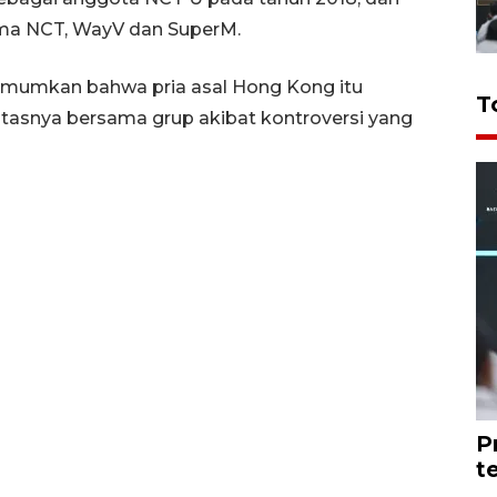
ma NCT, WayV dan SuperM.
umumkan bahwa pria asal Hong Kong itu
T
asnya bersama grup akibat kontroversi yang
P
t