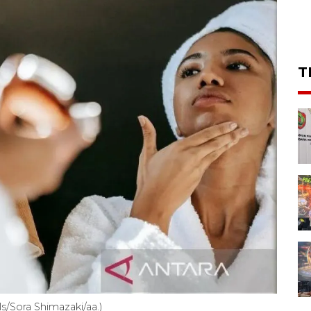
T
ls/Sora Shimazaki/aa.)