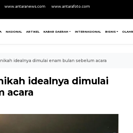
www.antaranews.com
www.antarafoto.com
A
NASIONAL
ARTIKEL
KABAR DAERAH
INTERNASIONAL
BISNIS
OLAH
anikah idealnya dimulai enam bulan sebelum acara
nikah idealnya dimulai
m acara