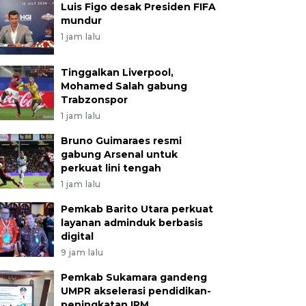
Luis Figo desak Presiden FIFA
mundur
1 jam lalu
Tinggalkan Liverpool,
Mohamed Salah gabung
Trabzonspor
1 jam lalu
Bruno Guimaraes resmi
gabung Arsenal untuk
perkuat lini tengah
1 jam lalu
Pemkab Barito Utara perkuat
layanan adminduk berbasis
digital
9 jam lalu
Pemkab Sukamara gandeng
UMPR akselerasi pendidikan-
peningkatan IPM