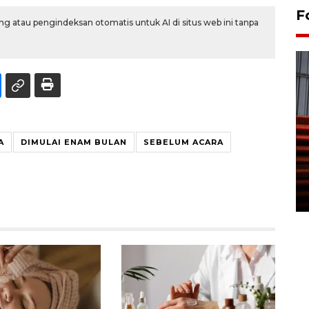
F
g atau pengindeksan otomatis untuk AI di situs web ini tanpa
Prediksi puncak musim
A
DIMULAI ENAM BULAN
SEBELUM ACARA
kemarau di Kalimantan
Tengah
22 July 2026 17:18 WIB