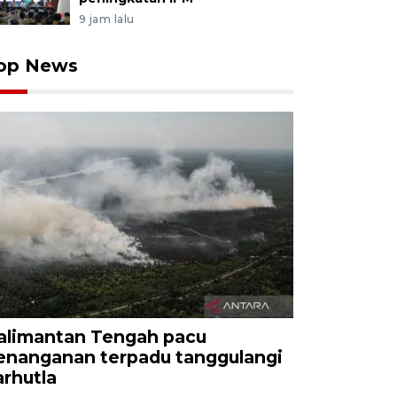
9 jam lalu
op News
alimantan Tengah pacu
enanganan terpadu tanggulangi
arhutla