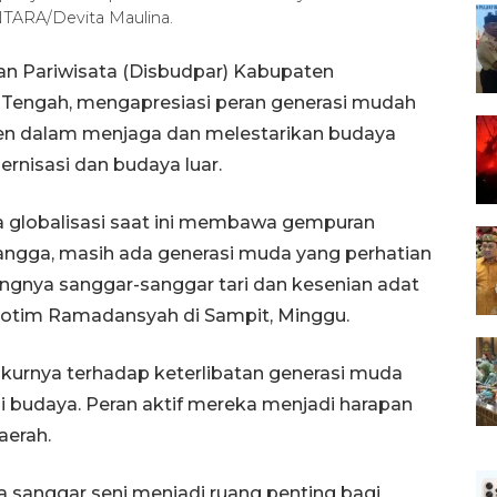
TARA/Devita Maulina.
n Pariwisata (Disbudpar) Kabupaten
n Tengah, mengapresiasi peran generasi mudah
en dalam menjaga dan melestarikan budaya
rnisasi dan budaya luar.
a globalisasi saat ini membawa gempuran
bangga, masih ada generasi muda yang perhatian
gnya sanggar-sanggar tari dan kesenian adat
 Kotim Ramadansyah di Sampit, Minggu.
rnya terhadap keterlibatan generasi muda
ni budaya. Peran aktif mereka menjadi harapan
aerah.
ya sanggar seni menjadi ruang penting bagi