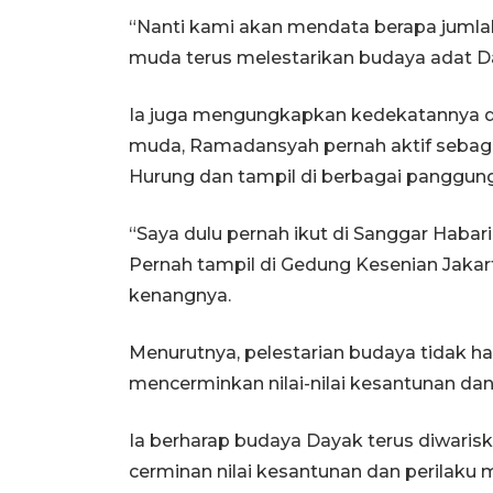
“Nanti kami akan mendata berapa jumlah
muda terus melestarikan budaya adat D
Ia juga mengungkapkan kedekatannya d
muda, Ramadansyah pernah aktif sebaga
Hurung dan tampil di berbagai panggung
“Saya dulu pernah ikut di Sanggar Haba
Pernah tampil di Gedung Kesenian Jakar
kenangnya.
Menurutnya, pelestarian budaya tidak ha
mencerminkan nilai-nilai kesantunan dan
Ia berharap budaya Dayak terus diwaris
cerminan nilai kesantunan dan perilaku 