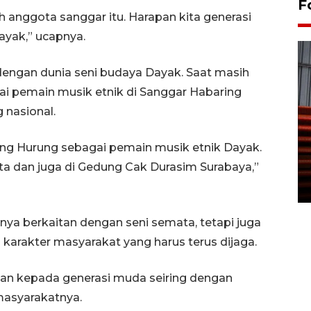
F
 anggota sanggar itu. Harapan kita generasi
ayak,” ucapnya.
engan dunia seni budaya Dayak. Saat masih
i pemain musik etnik di Sanggar Habaring
 nasional.
Prediksi puncak musim
ring Hurung sebagai pemain musik etnik Dayak.
kemarau di Kalimantan
Tengah
ta dan juga di Gedung Cak Durasim Surabaya,”
22 July 2026 17:18 WIB
nya berkaitan dengan seni semata, tetapi juga
 karakter masyarakat yang harus terus dijaga.
kan kepada generasi muda seiring dengan
masyarakatnya.