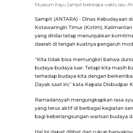
Museum Kayu Sampit beberapa waktu lalu. AN
Sampit (ANTARA) - Dinas Kebudayaan da
Kotawaringin Timur (Kotim), Kalimanta
yang dinilai tetap menunjukkan komitm
daerah di tengah kuatnya pengaruh mode
“Kita tidak bisa memungkiri bahwa duni
budaya-budaya luar. Tetapi kita masih 
terhadap budaya kita dengan berkemban
Dayak saat ini,” kata Kepala Disbudpar
Ramadansyah mengungkapkan rasa syuku
yang terus aktif di berbagai kegiatan se
bagi keberlangsungan warisan budaya d
Hal ini dapat dilihat dari cukup banyakn