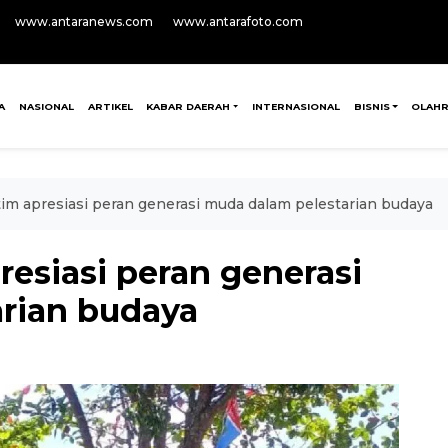
www.antaranews.com
www.antarafoto.com
A
NASIONAL
ARTIKEL
KABAR DAERAH
INTERNASIONAL
BISNIS
OLAH
im apresiasi peran generasi muda dalam pelestarian budaya
esiasi peran generasi
rian budaya