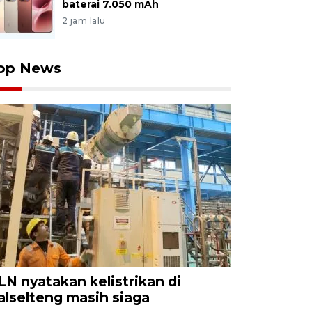
baterai 7.050 mAh
2 jam lalu
op News
LN nyatakan kelistrikan di
alselteng masih siaga