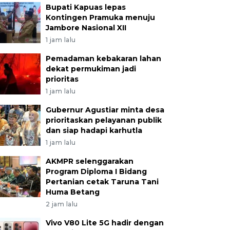
Bupati Kapuas lepas
Kontingen Pramuka menuju
Jambore Nasional XII
1 jam lalu
Pemadaman kebakaran lahan
dekat permukiman jadi
prioritas
1 jam lalu
Gubernur Agustiar minta desa
prioritaskan pelayanan publik
dan siap hadapi karhutla
1 jam lalu
AKMPR selenggarakan
Program Diploma I Bidang
Pertanian cetak Taruna Tani
Huma Betang
2 jam lalu
Vivo V80 Lite 5G hadir dengan