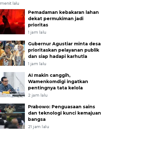
menit lalu
Pemadaman kebakaran lahan
dekat permukiman jadi
prioritas
1 jam lalu
Gubernur Agustiar minta desa
prioritaskan pelayanan publik
dan siap hadapi karhutla
1 jam lalu
AI makin canggih,
Wamenkomdigi ingatkan
pentingnya tata kelola
2 jam lalu
Prabowo: Penguasaan sains
dan teknologi kunci kemajuan
bangsa
21 jam lalu