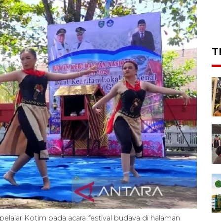
T
 pelajar Kotim pada acara festival budaya di halaman