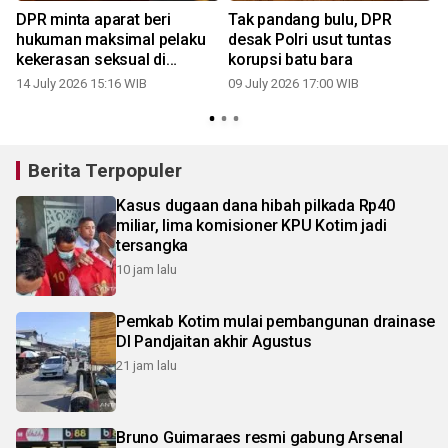
DPR minta aparat beri
Tak pandang bulu, DPR
hukuman maksimal pelaku
desak Polri usut tuntas
kekerasan seksual di
korupsi batu bara
Sampang
14 July 2026 15:16 WIB
09 July 2026 17:00 WIB
0
Berita Terpopuler
Kasus dugaan dana hibah pilkada Rp40
miliar, lima komisioner KPU Kotim jadi
tersangka
10 jam lalu
Pemkab Kotim mulai pembangunan drainase
DI Pandjaitan akhir Agustus
21 jam lalu
Bruno Guimaraes resmi gabung Arsenal