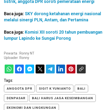
listrik, anggota DPR soroti pemerataan energi
Baca juga:
SKY dorong ketahanan energi nasional
melalui sinergi PLN, Antam, dan Pertamina
Baca juga:
Komisi XII soroti 20 tahun pembuangan
lumpur Lapindo ke Sungai Porong
Pewarta : Ronny NT
Uploader:
Ronny
Tags:
ANGGOTA DPR
SIGIT K YUNIANTO
BALI
DENPASAR
BALI HARUS JAGA KESEIMBANGAN
EKONOMI DAN LINGKUNGAN