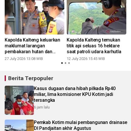
Kapolda Kalteng keluarkan
Kapolda Kalteng temukan
maklumat larangan
titik api seluas 16 hektare
pembakaran hutan dan
saat patroli udara karhutla
lahan
27 July 2026 13:08 WIB
12 July 2026 15:45 WIB
0
Berita Terpopuler
Kasus dugaan dana hibah pilkada Rp40
miliar, lima komisioner KPU Kotim jadi
tersangka
6 jam lalu
Pemkab Kotim mulai pembangunan drainase
DI Pandjaitan akhir Agustus