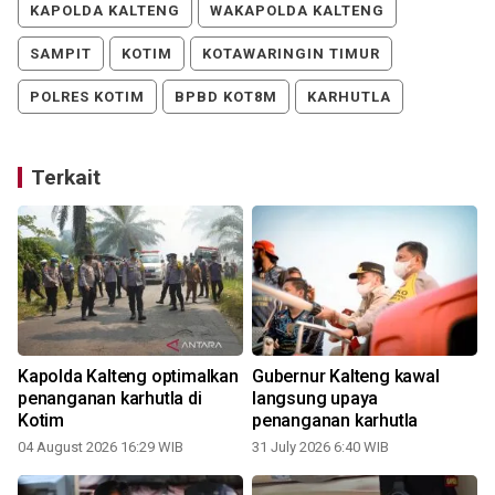
KAPOLDA KALTENG
WAKAPOLDA KALTENG
SAMPIT
KOTIM
KOTAWARINGIN TIMUR
POLRES KOTIM
BPBD KOT8M
KARHUTLA
Terkait
Kapolda Kalteng optimalkan
Gubernur Kalteng kawal
penanganan karhutla di
langsung upaya
Kotim
penanganan karhutla
04 August 2026 16:29 WIB
31 July 2026 6:40 WIB
1