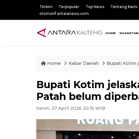
Terkini
Terpopuler
Top News
Tentang Kami
otomotif.antaranews.com
HOME
NUSANTAR
Home
Kabar Daerah
Bupati Kotim 
Bupati Kotim jelas
Patah belum diperba
Senin, 27 April 2026 20:15 WIB