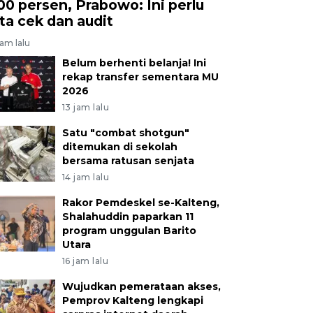
00 persen, Prabowo: Ini perlu
ita cek dan audit
jam lalu
Belum berhenti belanja! Ini
rekap transfer sementara MU
2026
13 jam lalu
Satu "combat shotgun"
ditemukan di sekolah
bersama ratusan senjata
14 jam lalu
Rakor Pemdeskel se-Kalteng,
Shalahuddin paparkan 11
program unggulan Barito
Utara
16 jam lalu
Wujudkan pemerataan akses,
Pemprov Kalteng lengkapi