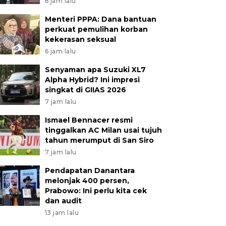
6 jam lalu
Menteri PPPA: Dana bantuan
perkuat pemulihan korban
kekerasan seksual
6 jam lalu
Senyaman apa Suzuki XL7
Alpha Hybrid? Ini impresi
singkat di GIIAS 2026
7 jam lalu
Ismael Bennacer resmi
tinggalkan AC Milan usai tujuh
tahun merumput di San Siro
7 jam lalu
Pendapatan Danantara
melonjak 400 persen,
Prabowo: Ini perlu kita cek
dan audit
13 jam lalu