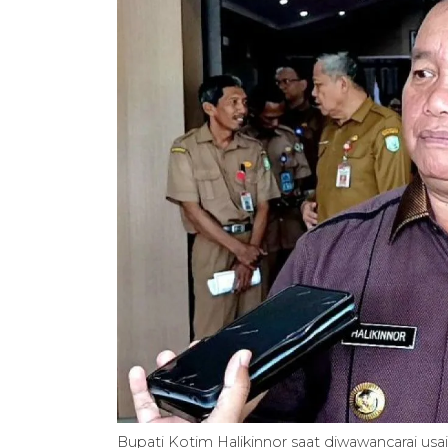
Bupati Kotim Halikinnor saat diwawancarai usai