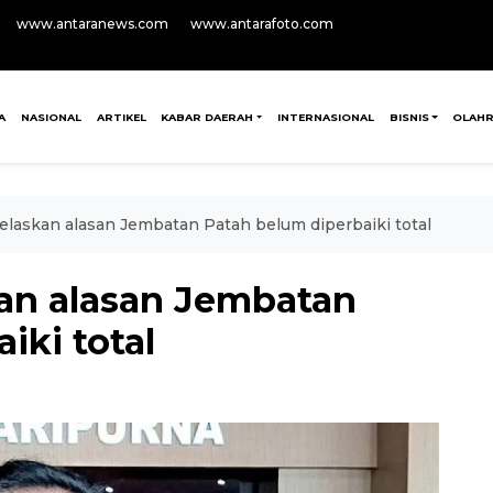
www.antaranews.com
www.antarafoto.com
A
NASIONAL
ARTIKEL
KABAR DAERAH
INTERNASIONAL
BISNIS
OLAH
jelaskan alasan Jembatan Patah belum diperbaiki total
kan alasan Jembatan
iki total