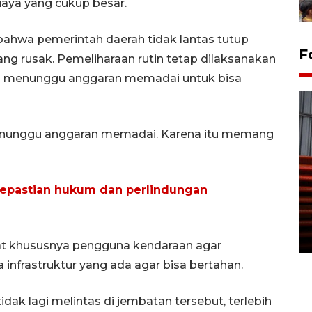
aya yang cukup besar.
bahwa pemerintah daerah tidak lantas tutup
F
g rusak. Pemeliharaan rutin tetap dilaksanakan
ri menunggu anggaran memadai untuk bisa
menunggu anggaran memadai. Karena itu memang
Prediksi puncak musim
kepastian hukum dan perlindungan
kemarau di Kalimantan
Tengah
22 July 2026 17:18 WIB
at khususnya pengguna kendaraan agar
nfrastruktur yang ada agar bisa bertahan.
dak lagi melintas di jembatan tersebut, terlebih