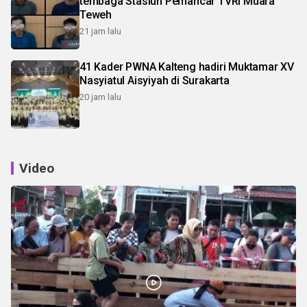
tembaga Stasiun Pemancar TVRI Muara
Teweh
21 jam lalu
41 Kader PWNA Kalteng hadiri Muktamar XV
Nasyiatul Aisyiyah di Surakarta
20 jam lalu
Video