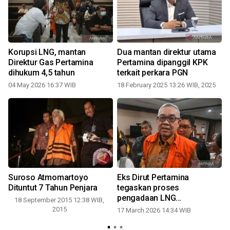
Korupsi LNG, mantan
Dua mantan direktur utama
Direktur Gas Pertamina
Pertamina dipanggil KPK
dihukum 4,5 tahun
terkait perkara PGN
04 May 2026 16:37 WIB
18 February 2025 13:26 WIB, 2025
Suroso Atmomartoyo
Eks Dirut Pertamina
,
Dituntut 7 Tahun Penjara
tegaskan proses
a
pengadaan LNG
18 September 2015 12:38 WIB,
berdasarkan kajian
2015
17 March 2026 14:34 WIB
2