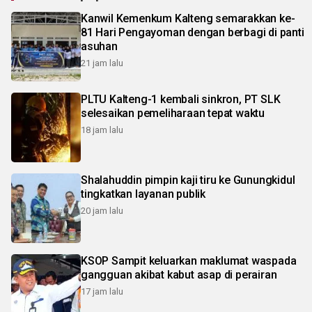
Kanwil Kemenkum Kalteng semarakkan ke-
81 Hari Pengayoman dengan berbagi di panti
asuhan
21 jam lalu
PLTU Kalteng-1 kembali sinkron, PT SLK
selesaikan pemeliharaan tepat waktu
18 jam lalu
Shalahuddin pimpin kaji tiru ke Gunungkidul
tingkatkan layanan publik
20 jam lalu
KSOP Sampit keluarkan maklumat waspada
gangguan akibat kabut asap di perairan
17 jam lalu