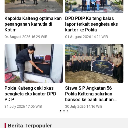
Kapolda Kalteng optimalkan
DPD PDIP Kalteng balas
penanganan karhutla di
lapor terkait sengketa eks
Kotim
kantor ke Polda
04 August 2026 16:29 WIB
01 August 2026 14:21 WIB
2
Polda Kalteng cek lokasi
Siswa SIP Angkatan 56
sengketa eks kantor DPD
Polda Kalteng salurkan
g
PDIP
bansos ke panti asuhan
Nurul Sholihin
31 July 2026 17:06 WIB
30 July 2026 14:16 WIB
2
Berita Terpopuler