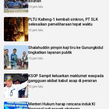
asuhan
15 jam lalu
PLTU Kalteng-1 kembali sinkron, PT SLK
selesaikan pemeliharaan tepat waktu
12 jam lalu
Shalahuddin pimpin kaji tiru ke Gunungkidul
tingkatkan layanan publik
15 jam lalu
KSOP Sampit keluarkan maklumat waspada
gangguan akibat kabut asap di perairan
12 jam lalu
Menteri Hukum harap rencana induk KI
Nasional jadi proyek strategis