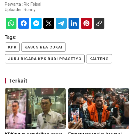
Pewarta : Rio Feisal
Uploader:
Ronny
Tags:
KPK
KASUS BEA CUKAI
JURU BICARA KPK BUDI PRASETYO
KALTENG
Terkait