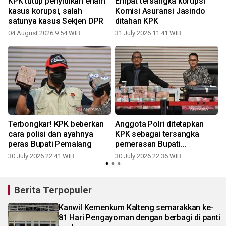
KPK tutup penyidikan enam
Empat tersangka korupsi
kasus korupsi, salah
Komisi Asuransi Jasindo
satunya kasus Sekjen DPR
ditahan KPK
04 August 2026 9:54 WIB
31 July 2026 11:41 WIB
3
Terbongkar! KPK beberkan
Anggota Polri ditetapkan
cara polisi dan ayahnya
KPK sebagai tersangka
peras Bupati Pemalang
pemerasan Bupati
Pemalang
30 July 2026 22:41 WIB
30 July 2026 22:36 WIB
2
Berita Terpopuler
Kanwil Kemenkum Kalteng semarakkan ke-
81 Hari Pengayoman dengan berbagi di panti