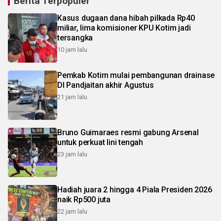
Berita Terpopuler
Kasus dugaan dana hibah pilkada Rp40
miliar, lima komisioner KPU Kotim jadi
tersangka
10 jam lalu
Pemkab Kotim mulai pembangunan drainase
DI Pandjaitan akhir Agustus
21 jam lalu
Bruno Guimaraes resmi gabung Arsenal
untuk perkuat lini tengah
23 jam lalu
Hadiah juara 2 hingga 4 Piala Presiden 2026
naik Rp500 juta
22 jam lalu