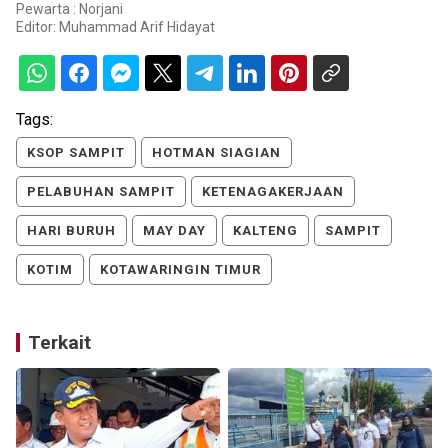
Pewarta : Norjani
Editor:
Muhammad Arif Hidayat
Tags:
KSOP SAMPIT
HOTMAN SIAGIAN
PELABUHAN SAMPIT
KETENAGAKERJAAN
HARI BURUH
MAY DAY
KALTENG
SAMPIT
KOTIM
KOTAWARINGIN TIMUR
Terkait