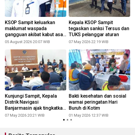
KSOP Sampit keluarkan
Kepala KSOP Sampit
i
maklumat waspada
tegaskan sanksi Tersus dan
gangguan akibat kabut asap
TUKS pelanggar aturan
di perairan
05 August 2026 20:07 WIB
07 May 2026 22:19 WIB
2
Kunjungi Sampit, Kepala
Bakti kesehatan dan sosial
Distrik Navigasi
warnai peringatan Hari
Banjarmasin ajak tingkatkan
Buruh di Kotim
keselamatan pelayaran
07 May 2026 20:21 WIB
01 May 2026 12:37 WIB