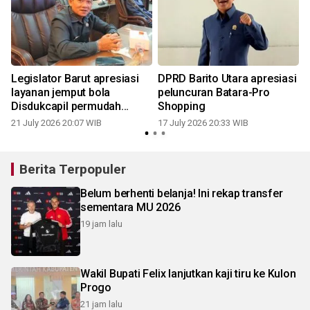
Legislator Barut apresiasi
DPRD Barito Utara apresiasi
layanan jemput bola
peluncuran Batara-Pro
Disdukcapil permudah
Shopping
dokumen kependudukan
21 July 2026 20:07 WIB
17 July 2026 20:33 WIB
Berita Terpopuler
Belum berhenti belanja! Ini rekap transfer
sementara MU 2026
19 jam lalu
Wakil Bupati Felix lanjutkan kaji tiru ke Kulon
Progo
21 jam lalu