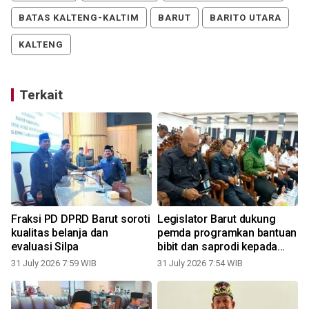
BATAS KALTENG-KALTIM
BARUT
BARITO UTARA
KALTENG
Terkait
Fraksi PD DPRD Barut soroti
Legislator Barut dukung
kualitas belanja dan
pemda programkan bantuan
evaluasi Silpa
bibit dan saprodi kepada
petani
31 July 2026 7:59 WIB
31 July 2026 7:54 WIB
0