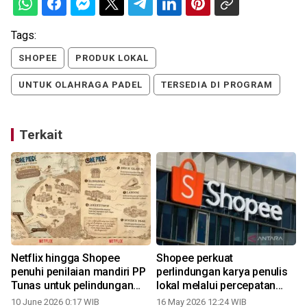
Tags:
SHOPEE
PRODUK LOKAL
UNTUK OLAHRAGA PADEL
TERSEDIA DI PROGRAM
Terkait
Netflix hingga Shopee
Shopee perkuat
penuhi penilaian mandiri PP
perlindungan karya penulis
Tunas untuk pelindungan
lokal melalui percepatan
anak
penanganan buku bajakan
10 June 2026 0:17 WIB
16 May 2026 12:24 WIB