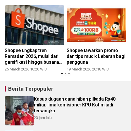
Shopee ungkap tren
Shopee tawarkan promo
Ramadan 2026, mulai dari
dan tips mudik Lebaran bagi
gamifikasi hingga busana
pengguna
muslim
25 March 2026 10:20 WIB
19 March 2026 20:18 WIB
Berita Terpopuler
Kasus dugaan dana hibah pilkada Rp40
miliar, lima komisioner KPU Kotim jadi
tersangka
23 jam lalu