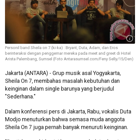
Personil band Sheila on 7 (ki-ka) : Bryant, Duta, Adam, dan Eros
berinteraksi dengan penggemar mereka pada meet and greet di Hotel
Arista Palembang, Sumsel (Foto Antarasumsel.com/Feny Selly/15/Den)
Jakarta (ANTARA) - Grup musik asal Yogyakarta,
Sheila On 7, membahas masalah kebutuhan dan
keinginan dalam single barunya yang berjudul
"Sederhana."
Dalam konferensi pers di Jakarta, Rabu, vokalis Duta
Modjo menuturkan bahwa semasa muda anggota
Sheila On 7 juga pernah banyak menuruti keinginan.