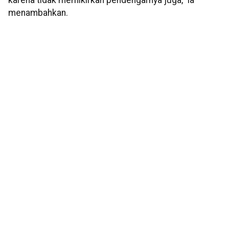
karena tidak memikirkan pendengarnya juga," ia
menambahkan.