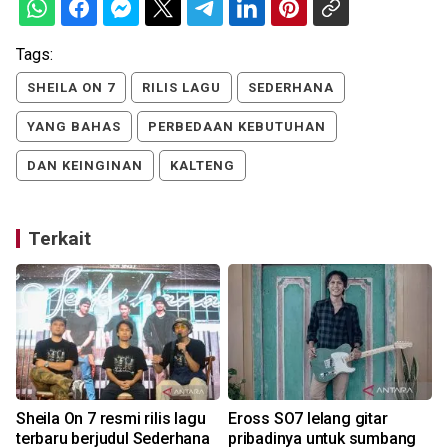
Tags:
SHEILA ON 7
RILIS LAGU
SEDERHANA
YANG BAHAS
PERBEDAAN KEBUTUHAN
DAN KEINGINAN
KALTENG
Terkait
Sheila On 7 resmi rilis lagu
Eross SO7 lelang gitar
terbaru berjudul Sederhana
pribadinya untuk sumbang