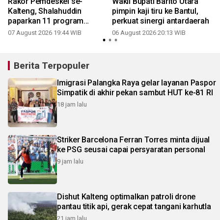
Rakor Pemdeskel se-
Wakil Bupati Barito Utara
Kalteng, Shalahuddin
pimpin kaji tiru ke Bantul,
paparkan 11 program
perkuat sinergi antardaerah
unggulan Barito Utara
07 August 2026 19:44 WIB
06 August 2026 20:13 WIB
Berita Terpopuler
Imigrasi Palangka Raya gelar layanan Paspor
Simpatik di akhir pekan sambut HUT ke-81 RI
18 jam lalu
Striker Barcelona Ferran Torres minta dijual
ke PSG seusai capai persyaratan personal
9 jam lalu
Dishut Kalteng optimalkan patroli drone
pantau titik api, gerak cepat tangani karhutla
21 jam lalu