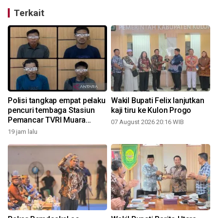
Terkait
Polisi tangkap empat pelaku
Wakil Bupati Felix lanjutkan
pencuri tembaga Stasiun
kaji tiru ke Kulon Progo
Pemancar TVRI Muara
07 August 2026 20:16 WIB
Teweh
19 jam lalu