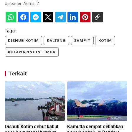
Uploader:
Admin 2
Tags:
DISHUB KOTIM
KALTENG
SAMPIT
KOTIM
KOTAWARINGIN TIMUR
Terkait
Dishub Kotim sebut kabut
Karhutla sempat sebabkan