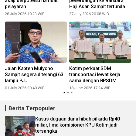
asap berpotensi hambat
penerbangan ke Bandara
pelayaran
Haji Asan Sampit tertunda
28 July 2026 10:23 WIB
27 July 2026 20:08 WIB
V
Jalan Kapten Mulyono
Kotim perkuat SDM
u
Sampit segera diterangi 63
transportasi lewat kerja
lampu PJU
sama dengan BPSDM
Kemenhub
01 July 2026 20:40 WIB
18 June 2026 17:24 WIB
Berita Terpopuler
Kasus dugaan dana hibah pilkada Rp40
miliar, lima komisioner KPU Kotim jadi
tersangka