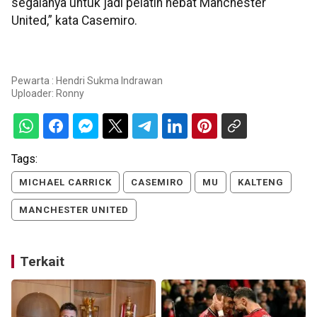
segalanya untuk jadi pelatih hebat Manchester
United,” kata Casemiro.
Pewarta : Hendri Sukma Indrawan
Uploader:
Ronny
Tags:
MICHAEL CARRICK
CASEMIRO
MU
KALTENG
MANCHESTER UNITED
Terkait