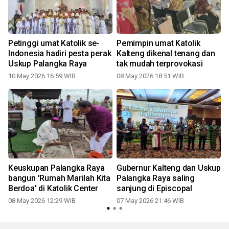
Petinggi umat Katolik se-
Pemimpin umat Katolik
Indonesia hadiri pesta perak
Kalteng dikenal tenang dan
Uskup Palangka Raya
tak mudah terprovokasi
10 May 2026 16:59 WIB
08 May 2026 18:51 WIB
0
Keuskupan Palangka Raya
Gubernur Kalteng dan Uskup
bangun 'Rumah Marilah Kita
Palangka Raya saling
Berdoa' di Katolik Center
sanjung di Episcopal
08 May 2026 12:29 WIB
07 May 2026 21:46 WIB