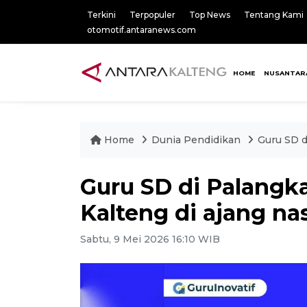
Terkini
Terpopuler
Top News
Tentang Kami
otomotif.antaranews.com
HOME
NUSANTAR
Home
Dunia Pendidikan
Guru SD d
Guru SD di Palang
Kalteng di ajang na
Sabtu, 9 Mei 2026 16:10 WIB