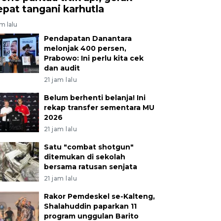
epat tangani karhutla
am lalu
Pendapatan Danantara
melonjak 400 persen,
Prabowo: Ini perlu kita cek
dan audit
21 jam lalu
Belum berhenti belanja! Ini
rekap transfer sementara MU
2026
21 jam lalu
Satu "combat shotgun"
ditemukan di sekolah
bersama ratusan senjata
21 jam lalu
Rakor Pemdeskel se-Kalteng,
Shalahuddin paparkan 11
program unggulan Barito