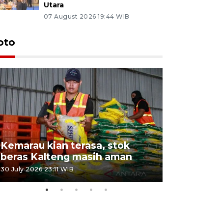
Utara
07 August 2026 19:44 WIB
oto
Kemarau kian terasa, stok
Pemadama
beras Kalteng masih aman
dan lahan
30 July 2026 23:11 WIB
30 July 2026 