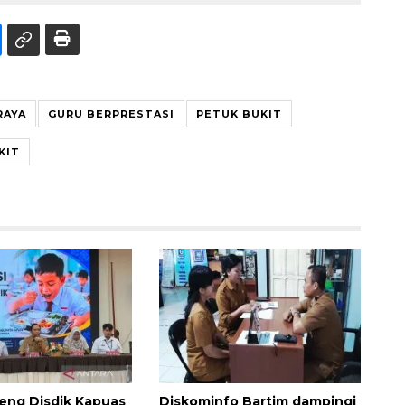
RAYA
GURU BERPRESTASI
PETUK BUKIT
KIT
eng Disdik Kapuas
Diskominfo Bartim dampingi