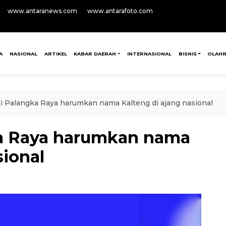
www.antaranews.com
www.antarafoto.com
A
NASIONAL
ARTIKEL
KABAR DAERAH
INTERNASIONAL
BISNIS
OLAH
i Palangka Raya harumkan nama Kalteng di ajang nasional
ka Raya harumkan nama
sional