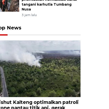
tangani karhutla Tumbang
Nusa
3 jam lalu
op News
ishut Kalteng optimalkan patroli
rone pantau titik api, gerak