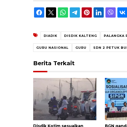
DIADIK
DISDIK KALTENG
PALANGKA 
GURU NASIONAL
GURU
SDN 2 PETUK BU
Berita Terkait
Disdik Kotim sesuaikan
BGN gand