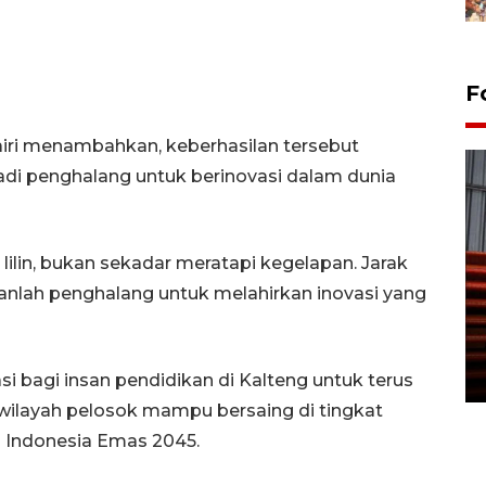
F
iri menambahkan, keberhasilan tersebut
di penghalang untuk berinovasi dalam dunia
ilin, bukan sekadar meratapi kegelapan. Jarak
kanlah penghalang untuk melahirkan inovasi yang
Prediksi puncak musim
kemarau di Kalimantan
Tengah
22 July 2026 17:18 WIB
asi bagi insan pendidikan di Kalteng untuk terus
 wilayah pelosok mampu bersaing di tingkat
 Indonesia Emas 2045.