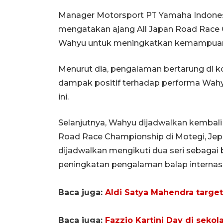
Manager Motorsport PT Yamaha Indones
mengatakan ajang All Japan Road Race 
Wahyu untuk meningkatkan kemampuan
Menurut dia, pengalaman bertarung di 
dampak positif terhadap performa Wah
ini.
Selanjutnya, Wahyu dijadwalkan kembali 
Road Race Championship di Motegi, Jepa
dijadwalkan mengikuti dua seri sebagai
peningkatan pengalaman balap internasi
Baca juga:
Aldi Satya Mahendra targe
Baca juga:
Fazzio Kartini Day di sekol