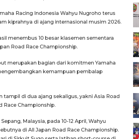
maha Racing Indonesia Wahyu Nugroho terus
 kiprahnya di ajang internasional musim 2026.
erhasil menembus 10 besar klasemen sementara
Japan Road Race Championship.
ebut merupakan bagian dari komitmen Yamaha
m mengembangkan kemampuan pembalap
ampil di dua ajang sekaligus, yakni Asia Road
ad Race Championship.
Sepang, Malaysia, pada 10-12 April, Wahyu
ebutnya di All Japan Road Race Championship.
i di Sirkuit Sugo serta latihan short-course di