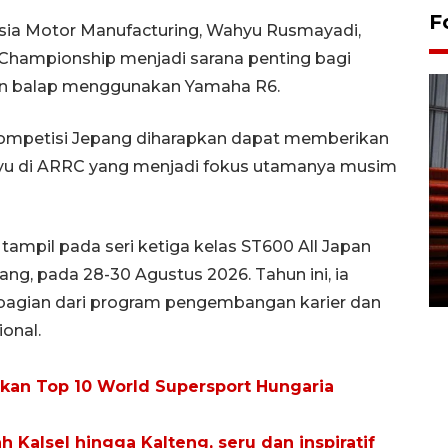
F
ia Motor Manufacturing, Wahyu Rusmayadi,
Championship menjadi sarana penting bagi
 balap menggunakan Yamaha R6.
kompetisi Jepang diharapkan dapat memberikan
yu di ARRC yang menjadi fokus utamanya musim
Prediksi puncak musim
kemarau di Kalimantan
tampil pada seri ketiga kelas ST600 All Japan
Tengah
ng, pada 28-30 Agustus 2026. Tahun ini, ia
22 July 2026 17:18 WIB
 bagian dari program pengembangan karier dan
onal.
tkan Top 10 World Supersport Hungaria
ah Kalsel hingga Kalteng, seru dan inspiratif