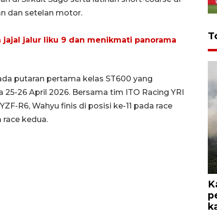
n dan setelan motor.
T
jajal jalur liku 9 dan menikmati panorama
 pada putaran pertama kelas ST600 yang
a 25-26 April 2026. Bersama tim ITO Racing YRI
-R6, Wahyu finis di posisi ke-11 pada race
 race kedua.
K
p
k