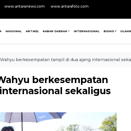
www.antaranews.com
www.antarafoto.com
A
NASIONAL
ARTIKEL
KABAR DAERAH
INTERNASIONAL
BISNIS
OLAH
ahyu berkesempatan tampil di dua ajang internasional seka
Wahyu berkesempatan
internasional sekaligus