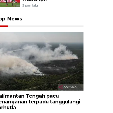
5 jam lalu
op News
alimantan Tengah pacu
enanganan terpadu tanggulangi
arhutla