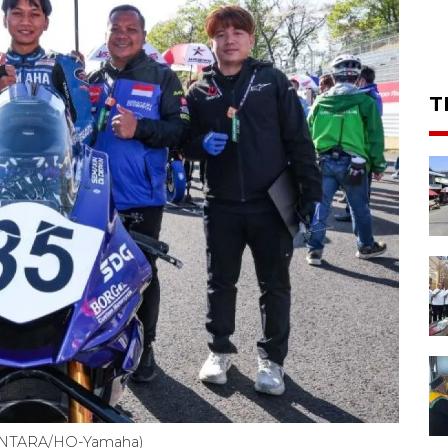
T
ANTARA/HO-Yamaha)