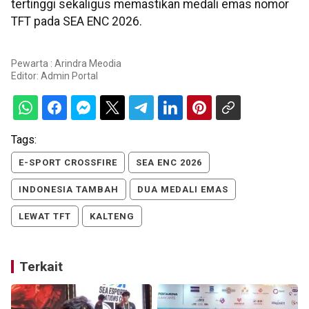
tertinggi sekaligus memastikan medali emas nomor
TFT pada SEA ENC 2026.
Pewarta : Arindra Meodia
Editor:
Admin Portal
Tags:
E-SPORT CROSSFIRE
SEA ENC 2026
INDONESIA TAMBAH
DUA MEDALI EMAS
LEWAT TFT
KALTENG
Terkait