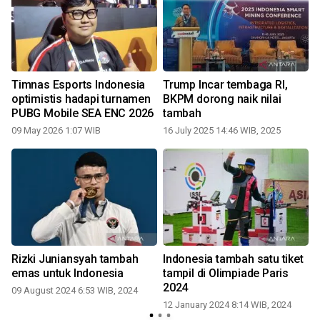
Timnas Esports Indonesia
Trump Incar tembaga RI,
optimistis hadapi turnamen
BKPM dorong naik nilai
PUBG Mobile SEA ENC 2026
tambah
09 May 2026 1:07 WIB
16 July 2025 14:46 WIB, 2025
Rizki Juniansyah tambah
Indonesia tambah satu tiket
B
emas untuk Indonesia
tampil di Olimpiade Paris
2024
09 August 2024 6:53 WIB, 2024
12 January 2024 8:14 WIB, 2024