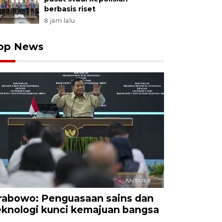
berbasis riset
8 jam lalu
op News
rabowo: Penguasaan sains dan
eknologi kunci kemajuan bangsa