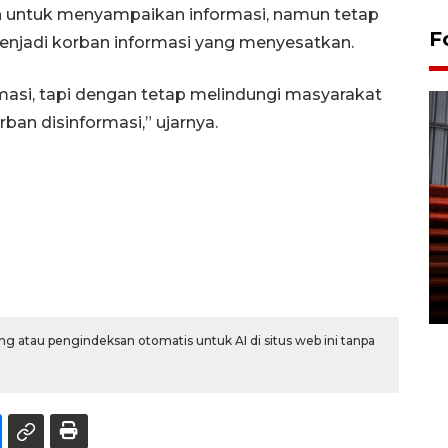
n untuk menyampaikan informasi, namun tetap
F
enjadi korban informasi yang menyesatkan.
asi, tapi dengan tetap melindungi masyarakat
an disinformasi,” ujarnya.
Prediksi puncak musim
kemarau di Kalimantan
Tengah
22 July 2026 17:18 WIB
g atau pengindeksan otomatis untuk AI di situs web ini tanpa