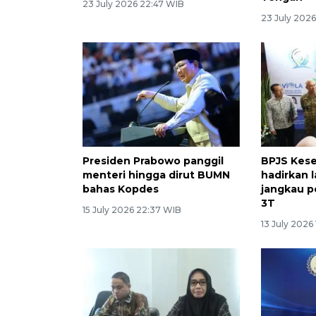
23 July 2026 22:47 WIB
23 July 2026
Presiden Prabowo panggil
BPJS Kes
menteri hingga dirut BUMN
hadirkan 
bahas Kopdes
jangkau 
3T
15 July 2026 22:37 WIB
13 July 2026