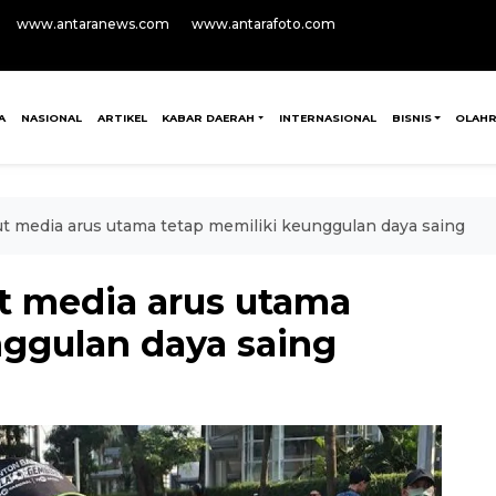
www.antaranews.com
www.antarafoto.com
A
NASIONAL
ARTIKEL
KABAR DAERAH
INTERNASIONAL
BISNIS
OLAH
 media arus utama tetap memiliki keunggulan daya saing
t media arus utama
nggulan daya saing