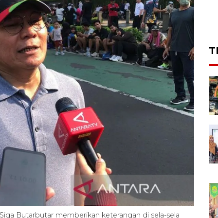
T
a Butarbutar memberikan keterangan di sela-sela