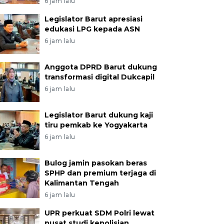
6 jam lalu
Legislator Barut apresiasi
edukasi LPG kepada ASN
6 jam lalu
Anggota DPRD Barut dukung
transformasi digital Dukcapil
6 jam lalu
Legislator Barut dukung kaji
tiru pemkab ke Yogyakarta
6 jam lalu
Bulog jamin pasokan beras
SPHP dan premium terjaga di
Kalimantan Tengah
6 jam lalu
UPR perkuat SDM Polri lewat
pusat studi kepolisian