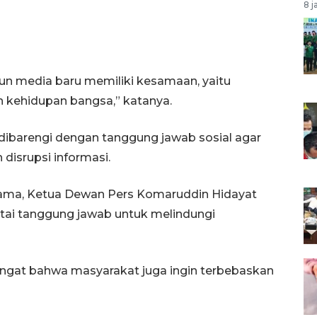
8 j
un media baru memiliki kesamaan, yaitu
kehidupan bangsa,” katanya.
ibarengi dengan tanggung jawab sosial agar
disrupsi informasi.
ama, Ketua Dewan Pers Komaruddin Hidayat
tai tanggung jawab untuk melindungi
 ingat bahwa masyarakat juga ingin terbebaskan