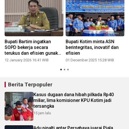
Bupati Bartim ingatkan
Bupati Kotim minta ASN
SOPD bekerja secara
berintegritas, inovatif dan
terukus dan efisien gunakan
efisien
anggaran
12 January 2026 16:41 WIB
01 December 2025 15:28 WIB
Berita Terpopuler
Kasus dugaan dana hibah pilkada Rp40
miliar, lima komisioner KPU Kotim jadi
tersangka
15 jam lalu
Adu pinalti antar Persebaya juarai Piala