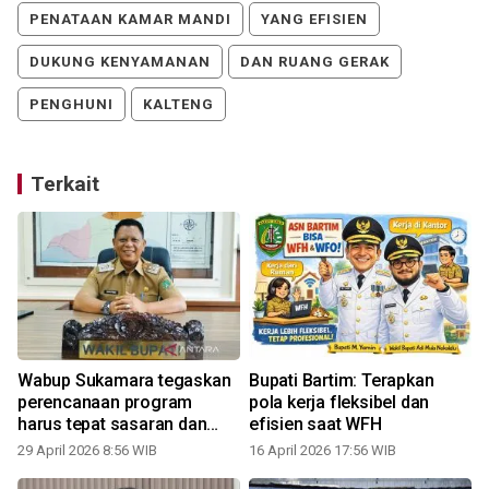
PENATAAN KAMAR MANDI
YANG EFISIEN
DUKUNG KENYAMANAN
DAN RUANG GERAK
PENGHUNI
KALTENG
Terkait
Wabup Sukamara tegaskan
Bupati Bartim: Terapkan
perencanaan program
pola kerja fleksibel dan
harus tepat sasaran dan
efisien saat WFH
efisien
29 April 2026 8:56 WIB
16 April 2026 17:56 WIB