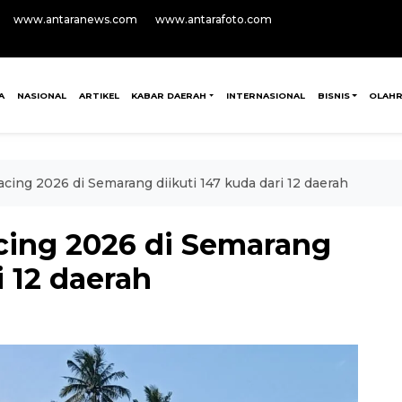
www.antaranews.com
www.antarafoto.com
A
NASIONAL
ARTIKEL
KABAR DAERAH
INTERNASIONAL
BISNIS
OLAH
cing 2026 di Semarang diikuti 147 kuda dari 12 daerah
cing 2026 di Semarang
i 12 daerah