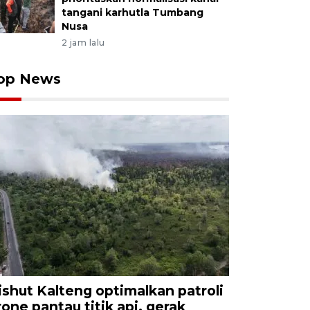
tangani karhutla Tumbang
Nusa
2 jam lalu
op News
ishut Kalteng optimalkan patroli
rone pantau titik api, gerak