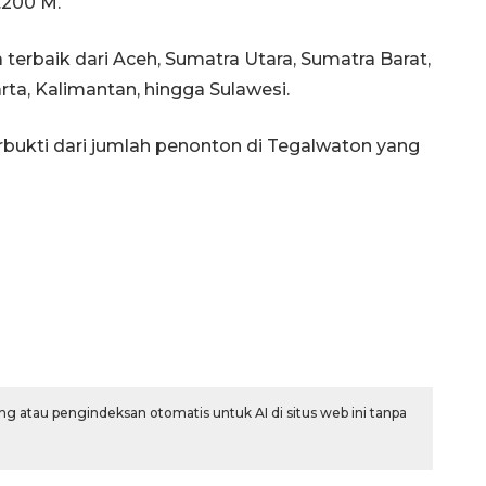
.200 M.
erbaik dari Aceh, Sumatra Utara, Sumatra Barat,
arta, Kalimantan, hingga Sulawesi.
rbukti dari jumlah penonton di Tegalwaton yang
g atau pengindeksan otomatis untuk AI di situs web ini tanpa