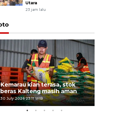
Utara
23 jam lalu
oto
Kemarau kian terasa, stok
Pemadama
beras Kalteng masih aman
dan lahan
30 July 2026 23:11 WIB
30 July 2026 