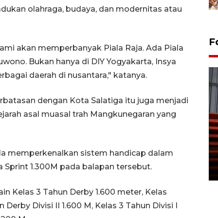
ukan olahraga, budaya, dan modernitas atau
F
ami akan memperbanyak Piala Raja. Ada Piala
wono. Bukan hanya di DIY Yogyakarta, Insya
erbagai daerah di nusantara," katanya.
batasan dengan Kota Salatiga itu juga menjadi
jarah asal muasal trah Mangkunegaran yang
Prediksi puncak musim
kemarau di Kalimantan
ula memperkenalkan sistem handicap dalam
Tengah
 Sprint 1.300M pada balapan tersebut.
22 July 2026 17:18 WIB
in Kelas 3 Tahun Derby 1.600 meter, Kelas
erby Divisi II 1.600 M, Kelas 3 Tahun Divisi I