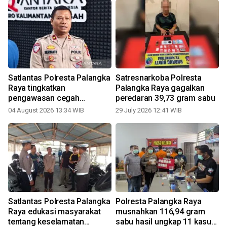
Satlantas Polresta Palangka
Satresnarkoba Polresta
Raya tingkatkan
Palangka Raya gagalkan
pengawasan cegah
peredaran 39,73 gram sabu
kecelakaan lalu lintas
04 August 2026 13:34 WIB
29 July 2026 12:41 WIB
2
Satlantas Polresta Palangka
Polresta Palangka Raya
Raya edukasi masyarakat
musnahkan 116,94 gram
tentang keselamatan
sabu hasil ungkap 11 kasus