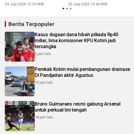
berkendara
narkotika
29 July 2026 12:39 WIB
23 July 2026 15:44 WIB
1
Berita Terpopuler
Kasus dugaan dana hibah pilkada Rp40
miliar, lima komisioner KPU Kotim jadi
tersangka
6 jam lalu
Pemkab Kotim mulai pembangunan drainase
DI Pandjaitan akhir Agustus
16 jam lalu
Bruno Guimaraes resmi gabung Arsenal
untuk perkuat lini tengah
18 jam lalu