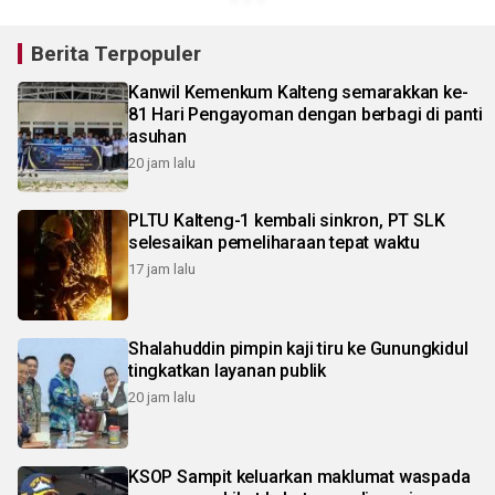
Berita Terpopuler
Kanwil Kemenkum Kalteng semarakkan ke-
81 Hari Pengayoman dengan berbagi di panti
asuhan
20 jam lalu
PLTU Kalteng-1 kembali sinkron, PT SLK
selesaikan pemeliharaan tepat waktu
17 jam lalu
Shalahuddin pimpin kaji tiru ke Gunungkidul
tingkatkan layanan publik
20 jam lalu
KSOP Sampit keluarkan maklumat waspada