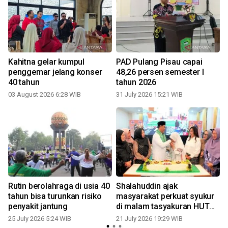
Kahitna gelar kumpul
PAD Pulang Pisau capai
penggemar jelang konser
48,26 persen semester I
40 tahun
tahun 2026
03 August 2026 6:28 WIB
31 July 2026 15:21 WIB
1
Rutin berolahraga di usia 40
Shalahuddin ajak
tahun bisa turunkan risiko
masyarakat perkuat syukur
penyakit jantung
di malam tasyakuran HUT
ke-55
25 July 2026 5:24 WIB
21 July 2026 19:29 WIB
1