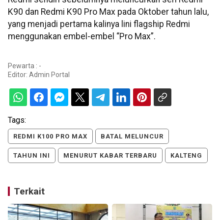
K90 dan Redmi K90 Pro Max pada Oktober tahun lalu,
yang menjadi pertama kalinya lini flagship Redmi
menggunakan embel-embel “Pro Max”.
Pewarta : -
Editor:
Admin Portal
Tags:
REDMI K100 PRO MAX
BATAL MELUNCUR
TAHUN INI
MENURUT KABAR TERBARU
KALTENG
Terkait