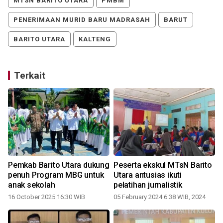
MTSN BARITO UTARA
PMBM
PENERIMAAN MURID BARU MADRASAH
BARUT
BARITO UTARA
KALTENG
Terkait
Pemkab Barito Utara dukung
Peserta ekskul MTsN Barito
penuh Program MBG untuk
Utara antusias ikuti
anak sekolah
pelatihan jurnalistik
16 October 2025 16:30 WIB
05 February 2024 6:38 WIB, 2024