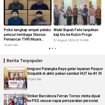
Polisi tangkap empat pelaku
Wakil Bupati Felix lanjutkan
pencuri tembaga Stasiun
kaji tiru ke Kulon Progo
Pemancar TVRI Muara
07 August 2026 20:16 WIB
Teweh
16 jam lalu
Berita Terpopuler
Imigrasi Palangka Raya gelar layanan Paspor
Simpatik di akhir pekan sambut HUT ke-81 RI
15 jam lalu
Striker Barcelona Ferran Torres minta dijual
ke PSG seusai capai persyaratan personal