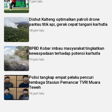
7 jam lalu
Dishut Kalteng optimalkan patroli drone
pantau titik api, gerak cepat tangani karhutla
18 jam lalu
BPBD Kobar imbau masyarakat tingkatkan
kewaspadaan terhadap potensi karhutla
19 jam lalu
Polisi tangkap empat pelaku pencuri
tembaga Stasiun Pemancar TVRI Muara
Teweh
16 jam lalu