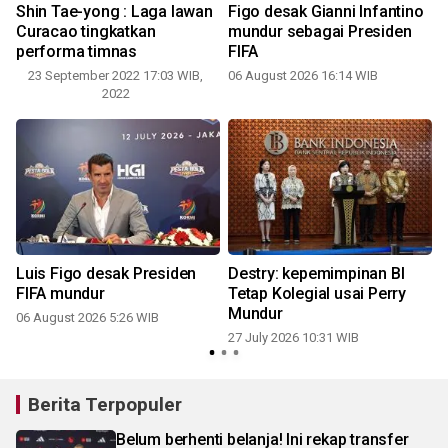
Shin Tae-yong : Laga lawan
Figo desak Gianni Infantino
Curacao tingkatkan
mundur sebagai Presiden
performa timnas
FIFA
23 September 2022 17:03 WIB,
06 August 2026 16:14 WIB
2
2022
Luis Figo desak Presiden
Destry: kepemimpinan BI
FIFA mundur
Tetap Kolegial usai Perry
Mundur
06 August 2026 5:26 WIB
2
27 July 2026 10:31 WIB
Berita Terpopuler
Belum berhenti belanja! Ini rekap transfer