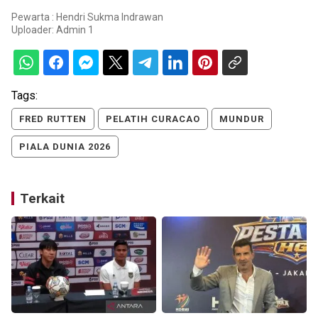
Pewarta : Hendri Sukma Indrawan
Uploader:
Admin 1
Tags:
FRED RUTTEN
PELATIH CURACAO
MUNDUR
PIALA DUNIA 2026
Terkait