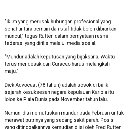
"Iklim yang merusak hubungan profesional yang
sehat antara pemain dan staf tidak boleh dibiarkan
muncul," tegas Rutten dalam pernyataan resmi
federasi yang dirilis melalui media sosial.
"Mundur adalah keputusan yang bijaksana. Waktu
terus mendesak dan Curacao harus melangkah
maju."
Dick Advocaat (78 tahun) adalah sosok di balik
sejarah kesuksesan negara kepulauan Karibia itu
lolos ke Piala Dunia pada November tahun lalu.
Namun, dia memutuskan mundur pada Februari untuk
merawat putrinya yang sedang sakit parah. Posisi
yang ditinggalkannya kemudian diisi oleh Fred Rutten.