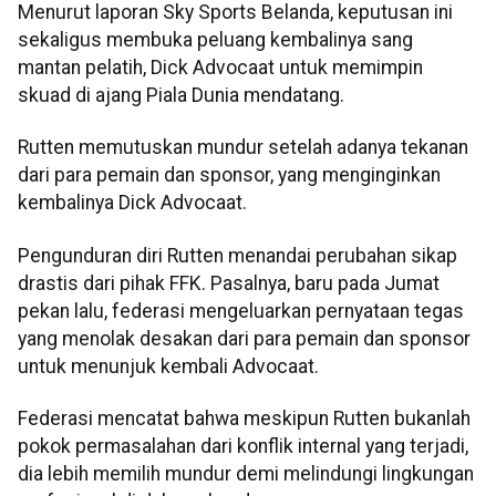
Menurut laporan Sky Sports Belanda, keputusan ini
sekaligus membuka peluang kembalinya sang
mantan pelatih, Dick Advocaat untuk memimpin
skuad di ajang Piala Dunia mendatang.
Rutten memutuskan mundur setelah adanya tekanan
dari para pemain dan sponsor, yang menginginkan
kembalinya Dick Advocaat.
Pengunduran diri Rutten menandai perubahan sikap
drastis dari pihak FFK. Pasalnya, baru pada Jumat
pekan lalu, federasi mengeluarkan pernyataan tegas
yang menolak desakan dari para pemain dan sponsor
untuk menunjuk kembali Advocaat.
Federasi mencatat bahwa meskipun Rutten bukanlah
pokok permasalahan dari konflik internal yang terjadi,
dia lebih memilih mundur demi melindungi lingkungan