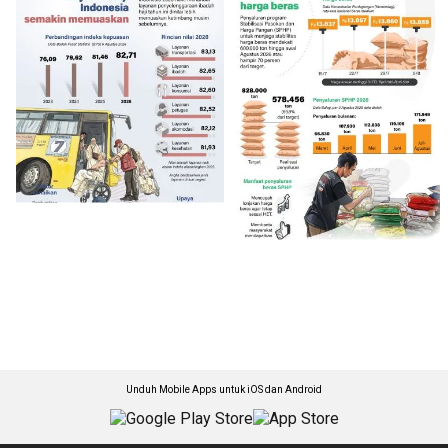
Unduh Mobile Apps untuk iOS dan Android