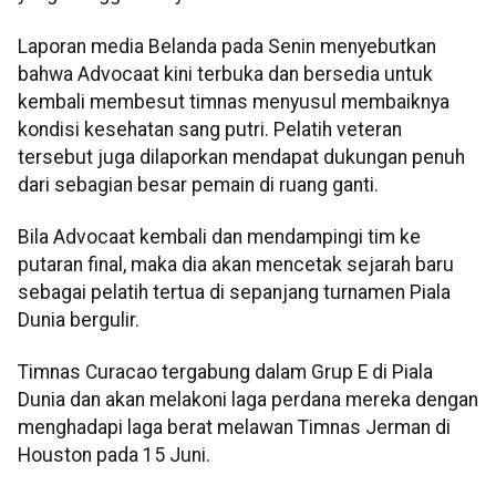
Laporan media Belanda pada Senin menyebutkan
bahwa Advocaat kini terbuka dan bersedia untuk
kembali membesut timnas menyusul membaiknya
kondisi kesehatan sang putri. Pelatih veteran
tersebut juga dilaporkan mendapat dukungan penuh
dari sebagian besar pemain di ruang ganti.
Bila Advocaat kembali dan mendampingi tim ke
putaran final, maka dia akan mencetak sejarah baru
sebagai pelatih tertua di sepanjang turnamen Piala
Dunia bergulir.
Timnas Curacao tergabung dalam Grup E di Piala
Dunia dan akan melakoni laga perdana mereka dengan
menghadapi laga berat melawan Timnas Jerman di
Houston pada 15 Juni.