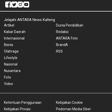
Jelajahi ANTARA News Kalteng
Artikel
Dunia Pendidikan
Kabar Daerah
Redaksi
Internasional
ANTARA Foto
Bisnis
BrandA
Olahraga
RSS
Lifestyle
Nasional
Nusantara
Foto
Video
Ketentuan Penggunaan
Kebijakan Cookie
Kebijakan Privasi
Pedoman Media Siber