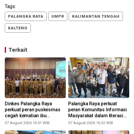
Tags:
PALANGKA RAYA
UMPR
KALIMANTAN TENGAH
KALTENG
Terkait
Dinkes Palangka Raya
Palangka Raya perkuat
perkuat peran puskesmas
peran Komunitas Informasi
cegah kematian ibu
Masyarakat dalam literasi
melahirkan
digital
07 August 2026 16:51 WIB
07 August 2026 16:32 WIB