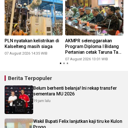
PLN nyatakan kelistrikan di
AKMPR selenggarakan
Kalselteng masih siaga
Program Diploma I Bidang
Pertanian cetak Taruna Tani
07 August 2026 14:35 WIB
Huma Betang
07 August 2026 13:01 WIB
Berita Terpopuler
Belum berhenti belanja! Ini rekap transfer
sementara MU 2026
19 jam lalu
Wakil Bupati Felix lanjutkan kaji tiru ke Kulon
Progo