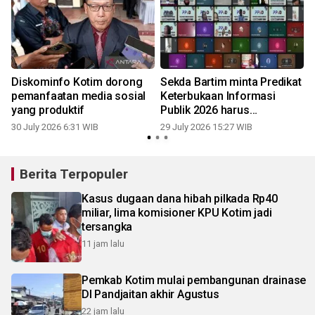
Diskominfo Kotim dorong
Sekda Bartim minta Predikat
pemanfaatan media sosial
Keterbukaan Informasi
yang produktif
Publik 2026 harus
meningkat
30 July 2026 6:31 WIB
29 July 2026 15:27 WIB
2
Berita Terpopuler
Kasus dugaan dana hibah pilkada Rp40
miliar, lima komisioner KPU Kotim jadi
tersangka
11 jam lalu
Pemkab Kotim mulai pembangunan drainase
DI Pandjaitan akhir Agustus
22 jam lalu