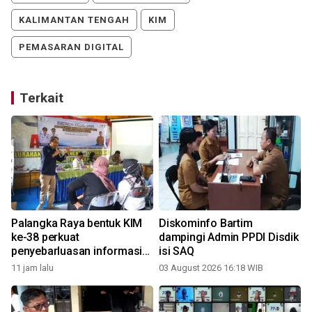
KALIMANTAN TENGAH
KIM
PEMASARAN DIGITAL
Terkait
t
Palangka Raya bentuk KIM
Diskominfo Bartim
ke-38 perkuat
dampingi Admin PPDI Disdik
penyebarluasan informasi
isi SAQ
publik
11 jam lalu
03 August 2026 16:18 WIB
2