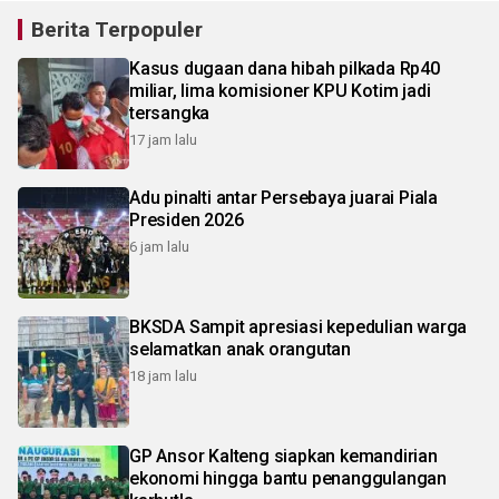
Berita Terpopuler
Kasus dugaan dana hibah pilkada Rp40
miliar, lima komisioner KPU Kotim jadi
tersangka
17 jam lalu
Adu pinalti antar Persebaya juarai Piala
Presiden 2026
6 jam lalu
BKSDA Sampit apresiasi kepedulian warga
selamatkan anak orangutan
18 jam lalu
GP Ansor Kalteng siapkan kemandirian
ekonomi hingga bantu penanggulangan