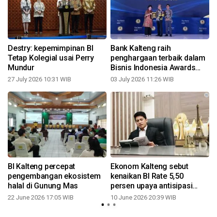
Destry: kepemimpinan BI
Bank Kalteng raih
u
Tetap Kolegial usai Perry
penghargaan terbaik dalam
Mundur
Bisnis Indonesia Awards
2026
27 July 2026 10:31 WIB
03 July 2026 11:26 WIB
BI Kalteng percepat
Ekonom Kalteng sebut
n
pengembangan ekosistem
kenaikan BI Rate 5,50
halal di Gunung Mas
persen upaya antisipasi
ketidakpastian global
22 June 2026 17:05 WIB
10 June 2026 20:39 WIB