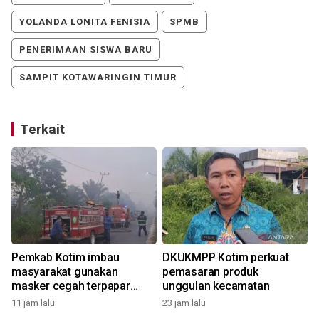
YOLANDA LONITA FENISIA
SPMB
PENERIMAAN SISWA BARU
SAMPIT KOTAWARINGIN TIMUR
Terkait
l
Pemkab Kotim imbau
DKUKMPP Kotim perkuat
masyarakat gunakan
pemasaran produk
masker cegah terpapar
unggulan kecamatan
udara tidak sehat
11 jam lalu
23 jam lalu