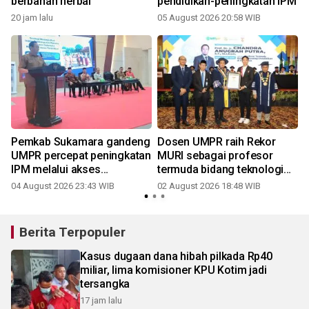
berbahan herbal
pendidikan-peningkatan IPM
20 jam lalu
05 August 2026 20:58 WIB
Pemkab Sukamara gandeng
Dosen UMPR raih Rekor
UMPR percepat peningkatan
MURI sebagai profesor
IPM melalui akses
termuda bidang teknologi
pendidikan
pendidikan
04 August 2026 23:43 WIB
02 August 2026 18:48 WIB
3
Berita Terpopuler
Kasus dugaan dana hibah pilkada Rp40
miliar, lima komisioner KPU Kotim jadi
tersangka
17 jam lalu