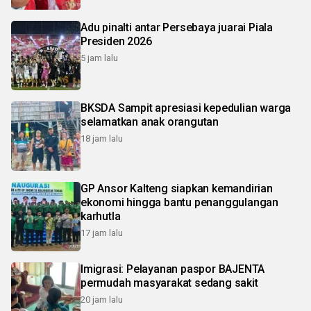
Adu pinalti antar Persebaya juarai Piala
Presiden 2026
5 jam lalu
BKSDA Sampit apresiasi kepedulian warga
selamatkan anak orangutan
18 jam lalu
GP Ansor Kalteng siapkan kemandirian
ekonomi hingga bantu penanggulangan
karhutla
17 jam lalu
Imigrasi: Pelayanan paspor BAJENTA
permudah masyarakat sedang sakit
20 jam lalu