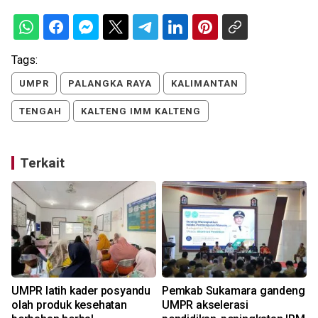
Tags:
UMPR
PALANGKA RAYA
KALIMANTAN
TENGAH
KALTENG IMM KALTENG
Terkait
UMPR latih kader posyandu
Pemkab Sukamara gandeng
olah produk kesehatan
UMPR akselerasi