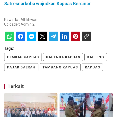
Satresnarkoba wujudkan Kapuas Bersinar
Pewarta : All Ikhwan
Uploader:
Admin 2
Tags:
PEMKAB KAPUAS
BAPENDA KAPUAS
KALTENG
PAJAK DAERAH
TAMBANG KAPUAS
KAPUAS
Terkait