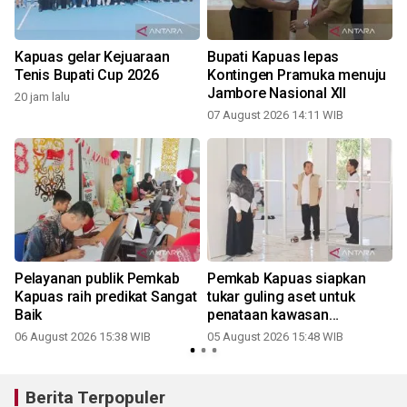
Kapuas gelar Kejuaraan
Bupati Kapuas lepas
Tenis Bupati Cup 2026
Kontingen Pramuka menuju
Jambore Nasional XII
20 jam lalu
07 August 2026 14:11 WIB
Pelayanan publik Pemkab
Pemkab Kapuas siapkan
Kapuas raih predikat Sangat
tukar guling aset untuk
Baik
penataan kawasan
perkantoran
06 August 2026 15:38 WIB
05 August 2026 15:48 WIB
3
Berita Terpopuler