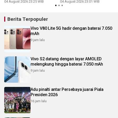
ekonomi daerah
transparan
04 August 2026 23:25 WIB
04 August 2026 23:01 WIB
Berita Terpopuler
Vivo V80 Lite 5G hadir dengan baterai 7.050
mAh
9 jam lalu
Vivo S2 datang dengan layar AMOLED
melengkung hingga baterai 7.050 mAh
9 jam lalu
Adu pinalti antar Persebaya juarai Piala
Presiden 2026
16 jam lalu