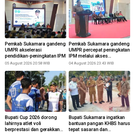
Pemkab Sukamara gandeng
Pemkab Sukamara gandeng
UMPR akselerasi
UMPR percepat peningkatan
pendidikan-peningkatan IPM
IPM melalui akses
pendidikan
05 August 2026 20:58 WIB
04 August 2026 23:43 WIB
Bupati Cup 2026 dorong
Bupati Sukamara ingatkan
a
lahirnya atlet voli
bantuan pangan KHBS harus
berprestasi dan gerakkan
tepat sasaran dan
2