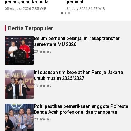
penanganan karhutla
peminat
2
05 August 2026 7:35 WIB
31 July 2026 21:57 WIB
Berita Terpopuler
Belum berhenti belanja! Ini rekap transfer
sementara MU 2026
23 jam lalu
Ini sususan tim kepelatihan Persija Jakarta
untuk musim 2026/2027
15 jam lalu
Polri pastikan pemeriksaan anggota Polresta
Banda Aceh profesional dan transparan
23 jam lalu