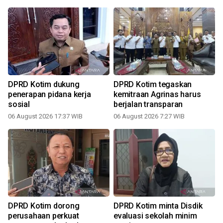
DPRD Kotim dukung
DPRD Kotim tegaskan
penerapan pidana kerja
kemitraan Agrinas harus
u
sosial
berjalan transparan
06 August 2026 17:37 WIB
06 August 2026 7:27 WIB
2
DPRD Kotim dorong
DPRD Kotim minta Disdik
perusahaan perkuat
evaluasi sekolah minim