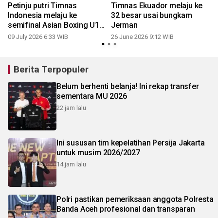
Petinju putri Timnas
Timnas Ekuador melaju ke
Indonesia melaju ke
32 besar usai bungkam
semifinal Asian Boxing U19
Jerman
dan U23
09 July 2026 6:33 WIB
26 June 2026 9:12 WIB
Berita Terpopuler
Belum berhenti belanja! Ini rekap transfer
sementara MU 2026
22 jam lalu
Ini sususan tim kepelatihan Persija Jakarta
untuk musim 2026/2027
14 jam lalu
Polri pastikan pemeriksaan anggota Polresta
Banda Aceh profesional dan transparan