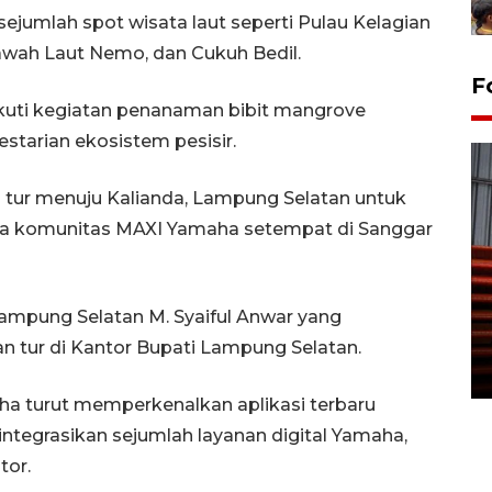
sejumlah spot wisata laut seperti Pulau Kelagian
wah Laut Nemo, dan Cukuh Bedil.
F
gikuti kegiatan penanaman bibit mangrove
starian ekosistem pesisir.
 tur menuju Kalianda, Lampung Selatan untuk
a komunitas MAXI Yamaha setempat di Sanggar
Prediksi puncak musim
kemarau di Kalimantan
 Lampung Selatan M. Syaiful Anwar yang
Tengah
tur di Kantor Bupati Lampung Selatan.
22 July 2026 17:18 WIB
ha turut memperkenalkan aplikasi terbaru
grasikan sejumlah layanan digital Yamaha,
tor.