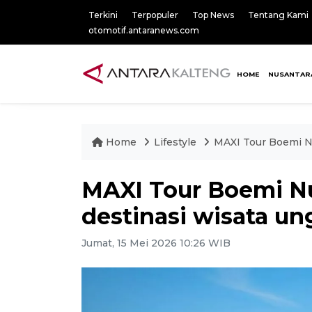
Terkini
Terpopuler
Top News
Tentang Kami
otomotif.antaranews.com
HOME
NUSANTAR
Home
Lifestyle
MAXI Tour Boemi Nu
MAXI Tour Boemi Nu
destinasi wisata u
Jumat, 15 Mei 2026 10:26 WIB