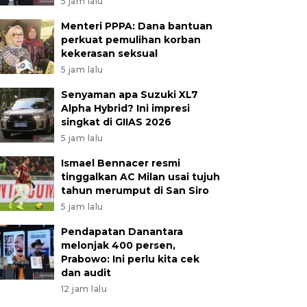
5 jam lalu
Menteri PPPA: Dana bantuan
perkuat pemulihan korban
kekerasan seksual
5 jam lalu
Senyaman apa Suzuki XL7
Alpha Hybrid? Ini impresi
singkat di GIIAS 2026
5 jam lalu
Ismael Bennacer resmi
tinggalkan AC Milan usai tujuh
tahun merumput di San Siro
5 jam lalu
Pendapatan Danantara
melonjak 400 persen,
Prabowo: Ini perlu kita cek
dan audit
12 jam lalu