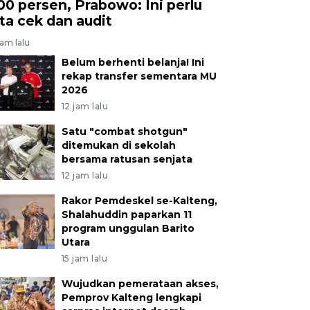
00 persen, Prabowo: Ini perlu
ita cek dan audit
jam lalu
Belum berhenti belanja! Ini
rekap transfer sementara MU
2026
12 jam lalu
Satu "combat shotgun"
ditemukan di sekolah
bersama ratusan senjata
12 jam lalu
Rakor Pemdeskel se-Kalteng,
Shalahuddin paparkan 11
program unggulan Barito
Utara
15 jam lalu
Wujudkan pemerataan akses,
Pemprov Kalteng lengkapi