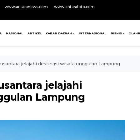
www.antaranews.com
www.antarafoto.com
A
NASIONAL
ARTIKEL
KABAR DAERAH
INTERNASIONAL
BISNIS
OLAH
santara jelajahi destinasi wisata unggulan Lampung
santara jelajahi
nggulan Lampung